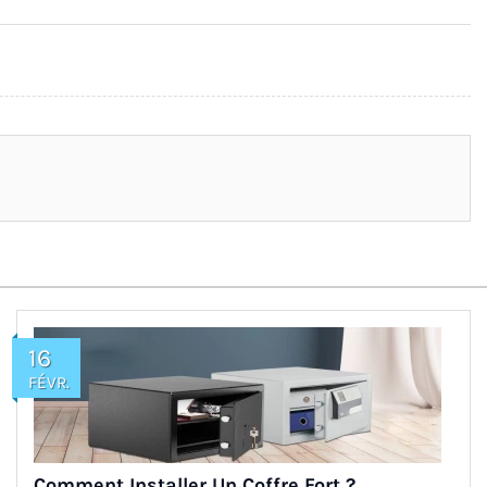
16
FÉVR.
Comment Installer Un Coffre Fort ?