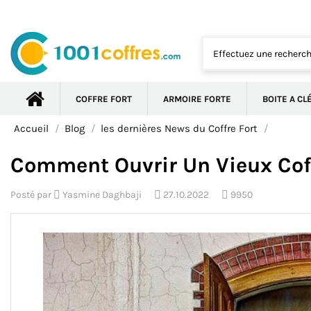
COFFRE FORT
ARMOIRE FORTE
BOITE A CL
Accueil
Blog
les dernières News du Coffre Fort
Comment Ouvrir Un Vieux Coffr
Posté par
Yasmine Daghbaji
27.10.2022
9950