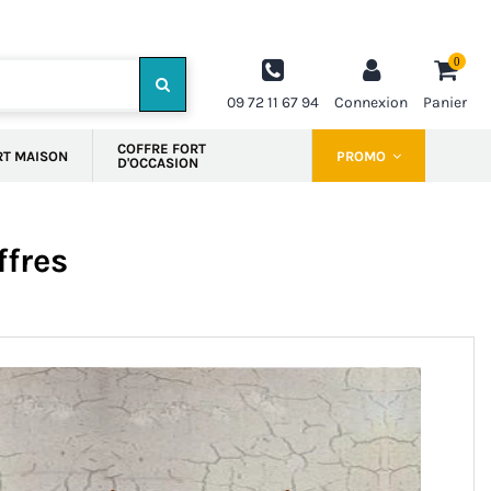
0
09 72 11 67 94
Connexion
Panier
COFFRE FORT
RT MAISON
PROMO
D'OCCASION
ffres