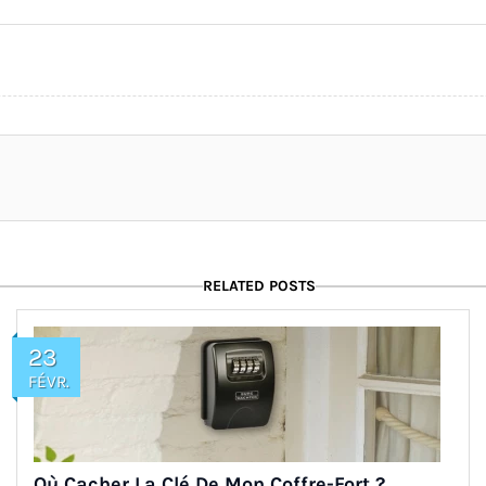
RELATED POSTS
23
FÉVR.
Où Cacher La Clé De Mon Coffre-Fort ?