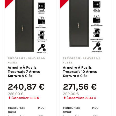
TRESORSAFE · ARMOIRE 1-9
TRESORSAFE · ARMOIRE 1-9
FUSILS
FUSILS
Armoire À Fusils
Armoire À Fusils
Tresorsafe 7 Armes
Tresorsafe 10 Armes
Serrure À Clés
Serrure À Clés
240,87 €
271,56 €
259,00 €
292,00 €
Économisez 18,13 €
Économisez 20,44 €
Hauteur Ext
1490
Hauteur Ext
1490
(mm):
(mm):