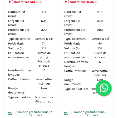
Économisez 133,50 €
Économisez 19,06 €
Hauteur Ext
1450
Hauteur Ext
1450
(mm):
(mm):
Largeur Ext
535
Largeur Ext
340
(mm):
(mm):
Profondeur Ext
320
Profondeur Ext
280
(mm):
(mm):
Type de serrure:
Serrure à clé
Type de serrure:
Serrure à clé
Poids (kg):
74
Poids (kg):
44
Volume (L):
218
Volume (L):
102
Utilisation
Armes de
Utilisation
Fusils de
recommandée:
poing
recommandée:
chasse
Fusils de
Nombre d'armes
5
chasse
longues:
Nombre d'armes
10
Coffre intérieur:
avec coffre
longues:
intérieur
Coffre intérieur:
avec coffre
Range-
Non
intérieur
documents:
Range-
Non
Type de fixation:
Fixation mur
documents:
Fixation sol
Type de fixation:
Fixation mur
Fixation sol
Livraison gratuite sous 17
Livraison gratuite sous 15
jours ouvrés
jours ouvrés