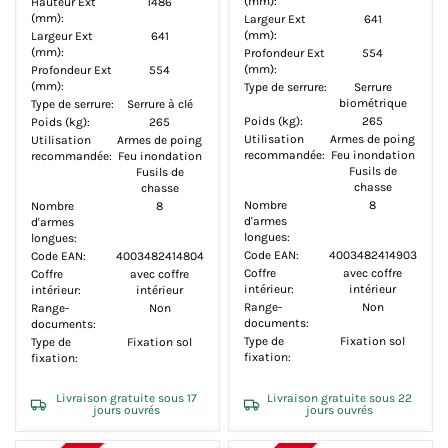
(mm):
Hauteur Ext
1486
(mm):
Largeur Ext
641
(mm):
Largeur Ext
641
(mm):
Profondeur Ext
554
(mm):
Profondeur Ext
554
(mm):
Type de serrure:
Serrure
biométrique
Type de serrure:
Serrure à clé
Poids (kg):
265
Poids (kg):
265
Utilisation
Armes de poing
Utilisation
Armes de poing
recommandée:
Feu inondation
recommandée:
Feu inondation
Fusils de
Fusils de
chasse
chasse
Nombre
8
Nombre
8
d'armes
d'armes
longues:
longues:
Code EAN:
4003482414903
Code EAN:
4003482414804
Coffre
avec coffre
Coffre
avec coffre
intérieur:
intérieur
intérieur:
intérieur
Range-
Non
Range-
Non
documents:
documents:
Type de
Fixation sol
Type de
Fixation sol
fixation:
fixation:
Livraison gratuite sous 17
Livraison gratuite sous 22
jours ouvrés
jours ouvrés