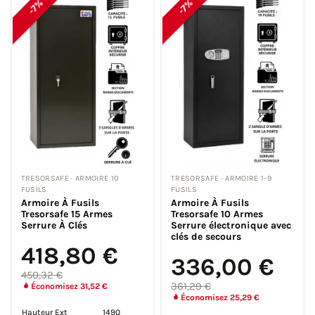
-7%
-7%
TRESORSAFE · ARMOIRE 10
TRESORSAFE · ARMOIRE 1-9
FUSILS
FUSILS
Armoire À Fusils
Armoire À Fusils
Tresorsafe 15 Armes
Tresorsafe 10 Armes
Serrure À Clés
Serrure électronique avec
clés de secours
418,80 €
336,00 €
450,32 €
361,29 €
Économisez 31,52 €
Économisez 25,29 €
Hauteur Ext
1490