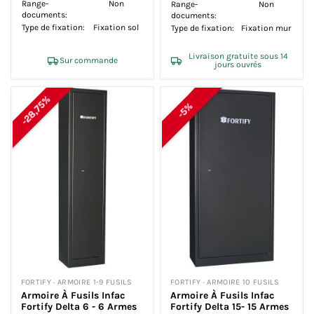
Range-
Non
Range-
Non
documents:
documents:
Type de fixation:
Fixation sol
Type de fixation:
Fixation mur
Livraison gratuite sous 14
Sur commande
jours ouvrés
-28,75%
-5%
FORTIFY · ARMOIRE 1-9 FUSILS
FORTIFY · ARMOIRE 10 FUSILS
Armoire À Fusils Infac
Armoire À Fusils Infac
Fortify Delta 6 - 6 Armes
Fortify Delta 15- 15 Armes