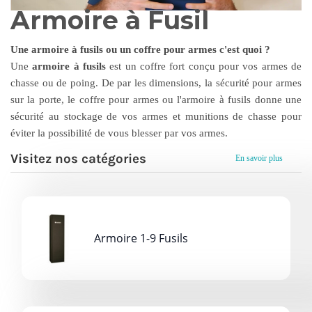
Armoire à Fusil
Une armoire à fusils ou un coffre pour armes c'est quoi ?
Une
armoire à fusils
est un coffre fort conçu pour vos armes de
chasse ou de poing.
De par les dimensions, la sécurité pour armes
sur la porte, le coffre pour armes ou l'armoire à fusils donne une
sécurité au stockage de vos armes et munitions de chasse pour
éviter la possibilité de vous blesser par vos armes.
Légalement, la mise en sécurité des armes, fusils et munitions de
Visitez nos catégories
En savoir plus
chasse est obligatoire dans un coffre adapté.
Nous informons
également de séparer les munitions des armes et des fusils
Pour cela il existe donc plusieurs modèles d'armoires à fusils ou de
coffres pour armes avec des capacités pour plus ou moins d'armes
ou de fusils de chasse
Armoire 1-9 Fusils