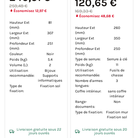
120,65 €
259,48 €
169,33 €
Économisez 12,97 €
Économisez 48,68 €
Hauteur Ext
81
(mm):
Hauteur Ext
260
(mm):
Largeur Ext
307
(mm):
Largeur Ext
350
(mm):
Profondeur Ext
251
(mm):
Profondeur Ext
250
(mm):
Couleur:
Noir
Type de serrure:
Serrure à clé
Poids (kg):
5.4
Poids (kg):
11
Volume (L):
2
Utilisation
Fusils de
Utilisation
Bijoux
recommandée:
chasse
recommandée:
Supports
informatiques
Nombre d'armes
3
longues:
Type de
Fixation sol
fixation:
Coffre intérieur:
sans coffre
intérieur
Range-
Non
documents:
Type de fixation:
Fixation mur
Fixation sol
Livraison gratuite sous 22
Livraison gratuite sous 20
jours ouvrés
jours ouvrés