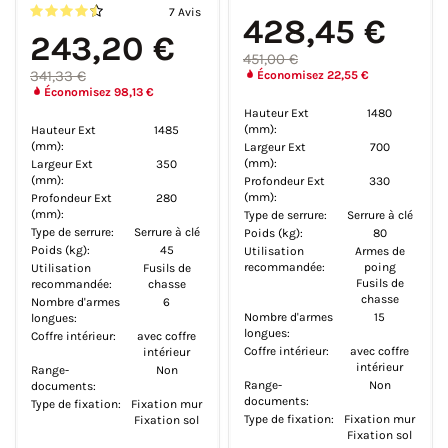
7 Avis
428,45 €
243,20 €
451,00 €
341,33 €
Économisez 22,55 €
Économisez 98,13 €
Hauteur Ext
1480
(mm):
Hauteur Ext
1485
(mm):
Largeur Ext
700
(mm):
Largeur Ext
350
(mm):
Profondeur Ext
330
(mm):
Profondeur Ext
280
(mm):
Type de serrure:
Serrure à clé
Type de serrure:
Serrure à clé
Poids (kg):
80
Poids (kg):
45
Utilisation
Armes de
recommandée:
poing
Utilisation
Fusils de
Fusils de
recommandée:
chasse
chasse
Nombre d'armes
6
Nombre d'armes
15
longues:
longues:
Coffre intérieur:
avec coffre
Coffre intérieur:
avec coffre
intérieur
intérieur
Range-
Non
Range-
Non
documents:
documents:
Type de fixation:
Fixation mur
Type de fixation:
Fixation mur
Fixation sol
Fixation sol