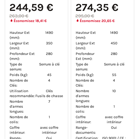
244,59 €
274,35 €
263,00 €
295,00 €
Économisez 18,41 €
Économisez 20,65 €
Hauteur Ext
1490
Hauteur Ext
1490
(mm):
(mm):
Largeur Ext
350
Largeur Ext
450
(mm):
(mm):
Profondeur Ext
280
Profondeur
280
(mm):
Ext (mm):
Type de
Serrure à clé
Type de
Serrure à clé
serrure:
serrure:
Poids (kg):
45
Poids (kg):
55
Nombre de
4
Nombre de
4
Clés:
Clés:
Utilisation
Clés
Nombre
10
recommandée:
Fusils de chasse
d'armes
longues:
Nombre
7
d'armes
Nombre de
1
longues:
colis:
Nombre de
1
Coffre
avec coffre
colis:
intérieur:
intérieur
Coffre
avec coffre
Range-
Oui
intérieur:
intérieur
documents:
Range-
Oui
Certification:
ISO 9001 / CE :