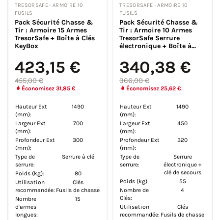
TRESORSAFE · ARMOIRE 10
TRESORSAFE · ARMOIRE 10
FUSILS
FUSILS
Pack Sécurité Chasse &
Pack Sécurité Chasse &
Tir : Armoire 15 Armes
Tir : Armoire 10 Armes
TresorSafe + Boîte à Clés
TresorSafe Serrure
KeyBox
électronique + Boîte à...
423,15 €
340,38 €
455,00 €
366,00 €
Économisez 31,85 €
Économisez 25,62 €
Hauteur Ext
1490
Hauteur Ext
1490
(mm):
(mm):
Largeur Ext
700
Largeur Ext
450
(mm):
(mm):
Profondeur Ext
300
Profondeur Ext
320
(mm):
(mm):
Type de
Serrure à clé
Type de
Serrure
serrure:
serrure:
électronique +
clé de secours
Poids (kg):
80
Poids (kg):
55
Utilisation
Clés
recommandée:
Fusils de chasse
Nombre de
4
Clés:
Nombre
15
d'armes
Utilisation
Clés
longues:
recommandée:
Fusils de chasse