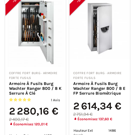
COFFRE FORT BURG · ARMOIRE
COFFRE FORT BURG · ARMOIRE
FORTE FUSILS
FORTE FUSILS
Armoire À Fusils Burg
Armoire À Fusils Burg
Wachter Ranger 800 / 8 K
Wachter Ranger 800 / 8 E
Serrure À Clé
FP Serrure Biométrique
1 Avis
2 614,34 €
2 280,16 €
2 751,94 €
2 400,17 €
Économisez 137,60 €
Économisez 120,01 €
Hauteur Ext
1486