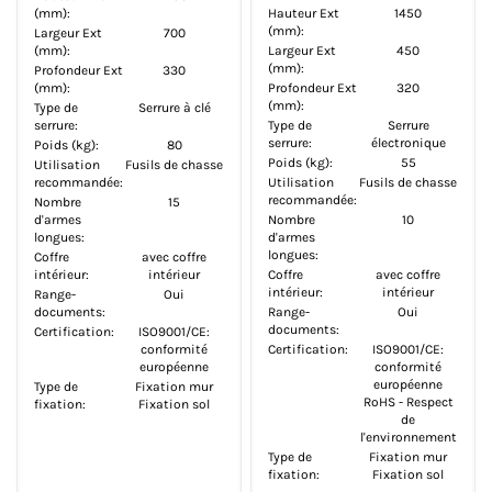
(mm):
Hauteur Ext
1450
(mm):
Largeur Ext
700
(mm):
Largeur Ext
450
(mm):
Profondeur Ext
330
(mm):
Profondeur Ext
320
(mm):
Type de
Serrure à clé
serrure:
Type de
Serrure
serrure:
électronique
Poids (kg):
80
Poids (kg):
55
Utilisation
Fusils de chasse
recommandée:
Utilisation
Fusils de chasse
recommandée:
Nombre
15
d'armes
Nombre
10
longues:
d'armes
longues:
Coffre
avec coffre
intérieur:
intérieur
Coffre
avec coffre
intérieur:
intérieur
Range-
Oui
documents:
Range-
Oui
documents:
Certification:
ISO9001/CE:
conformité
Certification:
ISO9001/CE:
européenne
conformité
européenne
Type de
Fixation mur
RoHS - Respect
fixation:
Fixation sol
de
l'environnement
Type de
Fixation mur
fixation:
Fixation sol