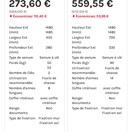
273,60 €
559,55 €
384,00 €
613,54 €
Économisez 110,40 €
Économisez 53,99 €
Hauteur Ext
1480
Hauteur Ext
1480
(mm):
1485
(mm):
1485
Largeur Ext
450
Largeur Ext
700
(mm):
(mm):
Profondeur Ext
280
Profondeur Ext
330
(mm):
(mm):
Type de serrure:
Serrure à clé
Type de serrure:
Serrure à clé
Poids (kg):
50
Poids (kg):
90
52
Utilisation
Fusils de
Nombre de Clés:
2
recommandée:
chasse
Utilisation
Fusils de
Nombre d'armes
14
recommandée:
chasse
longues:
Nombre d'armes
8
Coffre intérieur:
avec coffre
longues:
intérieur
Coffre intérieur:
avec coffre
Range-
Non
intérieur
documents:
Range-
Non
Type de fixation:
Fixation mur
documents:
Fixation sol
Type de fixation:
Fixation mur
Fixation sol