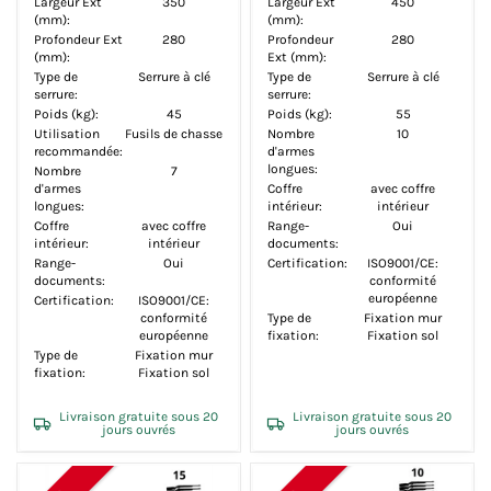
Largeur Ext
350
Largeur Ext
450
(mm):
(mm):
Profondeur Ext
280
Profondeur
280
(mm):
Ext (mm):
Type de
Serrure à clé
Type de
Serrure à clé
serrure:
serrure:
Poids (kg):
45
Poids (kg):
55
Utilisation
Fusils de chasse
Nombre
10
recommandée:
d'armes
longues:
Nombre
7
d'armes
Coffre
avec coffre
longues:
intérieur:
intérieur
Coffre
avec coffre
Range-
Oui
intérieur:
intérieur
documents:
Range-
Oui
Certification:
ISO9001/CE:
documents:
conformité
européenne
Certification:
ISO9001/CE:
conformité
Type de
Fixation mur
européenne
fixation:
Fixation sol
Type de
Fixation mur
fixation:
Fixation sol
Livraison gratuite sous 20
Livraison gratuite sous 20
jours ouvrés
jours ouvrés