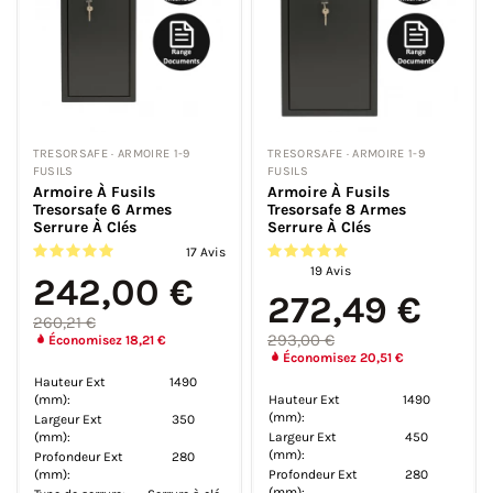
TRESORSAFE · ARMOIRE 1-9
TRESORSAFE · ARMOIRE 1-9
FUSILS
FUSILS
Armoire À Fusils
Armoire À Fusils
Tresorsafe 6 Armes
Tresorsafe 8 Armes
Serrure À Clés
Serrure À Clés
17 Avis
19 Avis
242,00 €
272,49 €
260,21 €
293,00 €
Économisez 18,21 €
Économisez 20,51 €
Hauteur Ext
1490
(mm):
Hauteur Ext
1490
(mm):
Largeur Ext
350
(mm):
Largeur Ext
450
(mm):
Profondeur Ext
280
(mm):
Profondeur Ext
280
(mm):