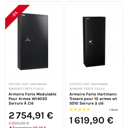
-5%
COFFRE FORT HARTMANN ·
COFFRE FORT HARTMANN ·
ARMOIRE FORTE FUSILS
ARMOIRE FORTE FUSILS
Armoire Forte Modulable
Armoire Forte Hartmann
Pour Armes Wt4030
Tresore pour 10 armes wt
Serrure À Clé
5010 Serrure à clé
1 Avis
2 754,91 €
1 619,90 €
2 899,90 €
Économisez 145,00 €