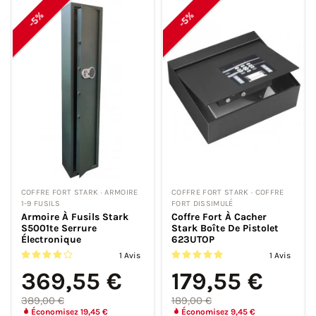
-5%
-5%
COFFRE FORT STARK · ARMOIRE
COFFRE FORT STARK · COFFRE
1-9 FUSILS
FORT DISSIMULÉ
Armoire À Fusils Stark
Coffre Fort À Cacher
S5001te Serrure
Stark Boîte De Pistolet
Électronique
623UTOP
1 Avis
1 Avis
369,55 €
179,55 €
389,00 €
189,00 €
Économisez 19,45 €
Économisez 9,45 €