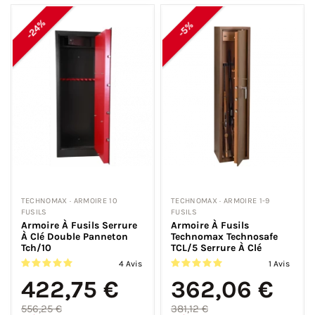
-24%
-5%
TECHNOMAX · ARMOIRE 10
TECHNOMAX · ARMOIRE 1-9
FUSILS
FUSILS
Armoire À Fusils Serrure
Armoire À Fusils
À Clé Double Panneton
Technomax Technosafe
Tch/10
TCL/5 Serrure À Clé
4 Avis
1 Avis
422,75 €
362,06 €
556,25 €
381,12 €