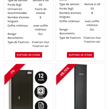
Type de serrure:
Serrure à clé
Type de serrure:
Serrure à clé
Poids (kg):
45
Poids (kg):
55
Utilisation
Fusils de
recommandée:
chasse
Nombre d'armes
8
longues:
Nombre d'armes
6
longues:
Coffre intérieur:
avec coffre
intérieur
Coffre intérieur:
avec coffre
intérieur
Range-
Oui
documents:
Range-
Oui
documents:
Type de fixation:
Fixation mur
Fixation sol
Type de fixation:
Fixation mur
Fixation sol
RUPTURE DE STOCK
RUPTURE DE STOCK
-28,75%
-7%