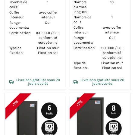
Nombre de
1
Nombre
10
colis:
d'armes
longues:
Coffre
avec coffre
intérieur:
intérieur
Nombre de
1
colis:
Range-
Oui
documents:
Coffre
avec coffre
intérieur:
intérieur
Certification:
ISO 9001 / CE :
conformité
Range-
Oui
européenne
documents:
Type de
Fixation mur
Certification:
ISO 9001 / CE :
fixation:
Fixation sol
conformité
européenne
Type de
Fixation mur
fixation:
Fixation sol
Livraison gratuite sous 20
Livraison gratuite sous 20
jours ouvrés
jours ouvrés
-7%
-7%