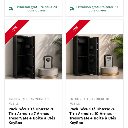
Livraison gratuite sous 20
Livraison gratuite sous 20
jours ouvrés
jours ouvrés
-7%
-7%
TRESORSAFE · ARMOIRE 1-9
TRESORSAFE · ARMOIRE 10
FUSILS
FUSILS
Pack Sécurité Chasse &
Pack Sécurité Chasse &
Tir : Armoire 7 Armes
Tir : Armoire 10 Armes
TresorSafe + Boîte à Clés
TresorSafe + Boîte à Clés
KeyBox
KeyBox