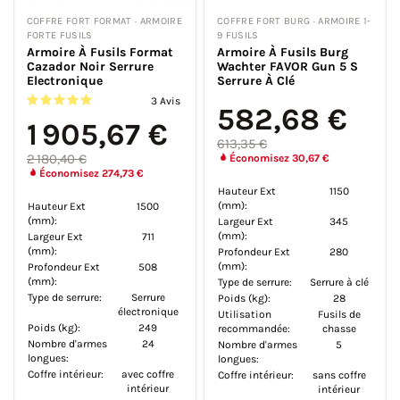
COFFRE FORT FORMAT · ARMOIRE
COFFRE FORT BURG · ARMOIRE 1-
FORTE FUSILS
9 FUSILS
Armoire À Fusils Format
Armoire À Fusils Burg
Cazador Noir Serrure
Wachter FAVOR Gun 5 S
Electronique
Serrure À Clé
3 Avis
582,68 €
1 905,67 €
613,35 €
2 180,40 €
Économisez 30,67 €
Économisez 274,73 €
Hauteur Ext
1150
(mm):
Hauteur Ext
1500
(mm):
Largeur Ext
345
(mm):
Largeur Ext
711
(mm):
Profondeur Ext
280
(mm):
Profondeur Ext
508
(mm):
Type de serrure:
Serrure à clé
Type de serrure:
Serrure
Poids (kg):
28
électronique
Utilisation
Fusils de
Poids (kg):
249
recommandée:
chasse
Nombre d'armes
24
Nombre d'armes
5
longues:
longues:
Coffre intérieur:
avec coffre
Coffre intérieur:
sans coffre
intérieur
intérieur