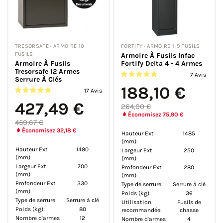
TRESORSAFE · ARMOIRE 10
FORTIFY · ARMOIRE 1-9 FUSILS
FUSILS
Armoire À Fusils Infac
Armoire À Fusils
Fortify Delta 4 - 4 Armes
Tresorsafe 12 Armes
7 Avis
Serrure À Clés
188,10 €
17 Avis
427,49 €
264,00 €
Économisez 75,90 €
459,67 €
Économisez 32,18 €
Hauteur Ext
1485
(mm):
Hauteur Ext
1490
Largeur Ext
250
(mm):
(mm):
Largeur Ext
700
Profondeur Ext
280
(mm):
(mm):
Profondeur Ext
330
Type de serrure:
Serrure à clé
(mm):
Poids (kg):
36
Type de serrure:
Serrure à clé
Utilisation
Fusils de
Poids (kg):
80
recommandée:
chasse
Nombre d'armes
12
Nombre d'armes
4