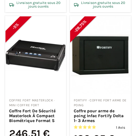
Livraison gratuite sous 20
Livraison gratuite sous 20
jours ouvrés
jours ouvrés
-28,75%
-5%
COFFRE FORT MASTERLOCK ·
FORTIFY · COFFRE FORT ARME DE
MINI COFFRE FORT
POING
Coffre Fort De Sécurité
Coffre pour arme de
Masterlock À Compact
poing Infac Fortify Delta
Biométrique Format S
1- 3 Armes
1 Avis
246,51 €