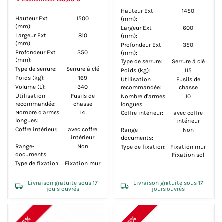
Hauteur Ext
1450
Hauteur Ext
1500
(mm):
(mm):
Largeur Ext
600
Largeur Ext
810
(mm):
(mm):
Profondeur Ext
350
Profondeur Ext
350
(mm):
(mm):
Type de serrure:
Serrure à clé
Type de serrure:
Serrure à clé
Poids (kg):
115
Poids (kg):
169
Utilisation
Fusils de
Volume (L):
340
recommandée:
chasse
Utilisation
Fusils de
Nombre d'armes
10
recommandée:
chasse
longues:
Nombre d'armes
14
Coffre intérieur:
avec coffre
longues:
intérieur
Coffre intérieur:
avec coffre
Range-
Non
intérieur
documents:
Range-
Non
Type de fixation:
Fixation mur
documents:
Fixation sol
Type de fixation:
Fixation mur
Livraison gratuite sous 17
Livraison gratuite sous 17
jours ouvrés
jours ouvrés
-5%
-5%