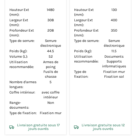
Hauteur Ext
1480
Hauteur Ext
130
(mm):
(mm):
Largeur Ext
308
Largeur Ext
400
(mm):
(mm):
Profondeur Ext
208
Profondeur Ext
350
(mm):
(mm):
Type de serrure:
Serrure
Type de serrure:
Serrure
électronique
électronique
Poids (kg):
44.5
Poids (kg):
11.5
Volume (L):
52
Utilisation
Documents
recommandée:
Supports
Utilisation
Armes de
informatiques
recommandée:
poing
Fusils de
Type de
Fixation mur
chasse
fixation:
Fixation sol
Nombre d'armes
5
longues:
Coffre intérieur:
avec coffre
intérieur
Range-
Non
documents:
Type de fixation:
Fixation mur
Livraison gratuite sous 17
Livraison gratuite sous 12
jours ouvrés
jours ouvrés