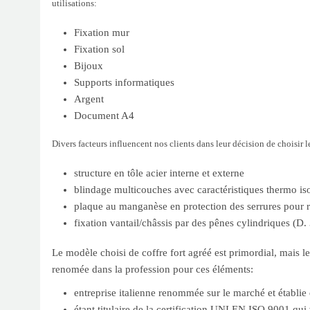
utilisations:
Fixation mur
Fixation sol
Bijoux
Supports informatiques
Argent
Document A4
Divers facteurs influencent nos clients dans leur décision de choisir 
structure en tôle acier interne et externe
blindage multicouches avec caractéristiques thermo is
plaque au manganèse en protection des serrures pour 
fixation vantail/châssis par des pênes cylindriques (D
Le modèle choisi de coffre fort agréé est primordial, mais 
renomée dans la profession pour ces éléments:
entreprise italienne renommée sur le marché et établie
étant titulaire de la certification UNI EN ISO 9001 qui v