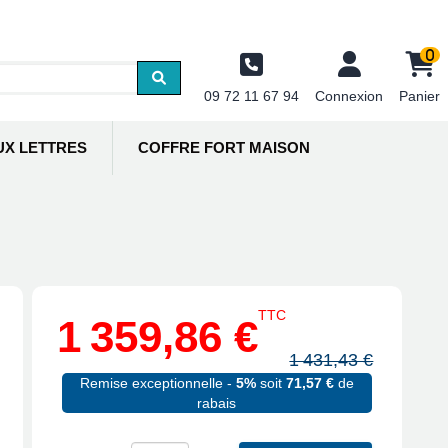
0
09 72 11 67 94
Connexion
Panier
UX LETTRES
COFFRE FORT MAISON
TTC
1 359,86 €
1 431,43 €
Remise exceptionnelle -
5%
soit
71,57 €
de
rabais