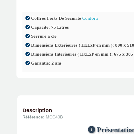
Coffres Forts De Sécurité
Conforti
CH-MB
NC1B
NC0B-L2
ATV02N
Capacité: 75 Litres
Serrure à clé
Dimensions Extérieures ( HxLxP en mm ): 800 x 510
Dimensions Intérieures ( HxLxP en mm ): 675 x 385
Garantie: 2 ans
Description
Référence:
MCC40B
Présentation