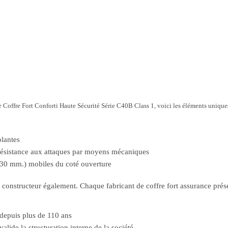
le Coffre Fort Conforti Haute Sécurité Série C40B Class 1, voici les éléments uniques
olantes
résistance aux attaques par moyens mécaniques
. 30 mm.) mobiles du coté ouverture
le constructeur également. Chaque fabricant de coffre fort assurance pré
 depuis plus de 110 ans
alide la structuration interne de la société