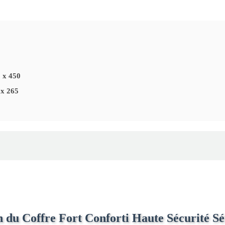
Easy Safe
Green Safe
Rock Safe
CH-MB
NC1B
 x 450
 x 265
 du Coffre Fort Conforti Haute Sécurité Sé