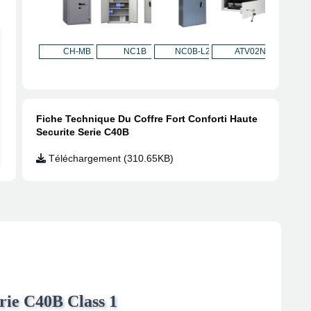
NC0B-L2
ATV02N
Easy Safe
Green Safe
Rock Safe
CH-
Fiche Technique Du Coffre Fort Conforti Haute
Securite Serie C40B
Téléchargement (310.65KB)
rie C40B Class 1