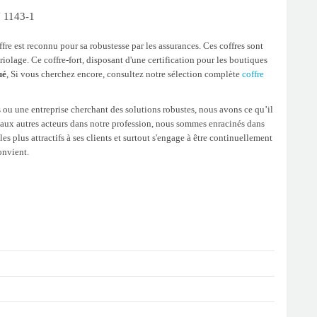
N 1143-1
offre est reconnu pour sa robustesse par les assurances. Ces coffres sont
olage. Ce coffre-fort, disposant d'une certification pour les boutiques
ué
, Si vous cherchez encore, consultez notre sélection complète
coffre
 ou une entreprise cherchant des solutions robustes, nous avons ce qu’il
nt aux autres acteurs dans notre profession, nous sommes enracinés dans
s plus attractifs à ses clients et surtout s'engage à être continuellement
onvient.