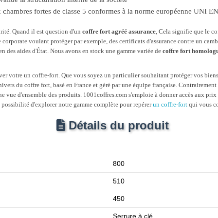
ux chambres fortes de classe 5 conformes à la norme européenne UNI E
rité. Quand il est question d'un
coffre fort agréé assurance
, Cela signifie que le c
 corporate voulant protéger par exemple, des certificats d'assurance contre un cambri
tien des aides d'État. Nous avons en stock une gamme variée de
coffre fort homolog
er votre un coffre-fort. Que vous soyez un particulier souhaitant protéger vos biens
univers du coffre fort, basé en France et géré par une équipe française. Contraireme
une vue d'ensemble des produits. 1001coffres.com s'emploie à donner accès aux prix le
la possibilité d'explorer notre gamme complète pour repérer
un coffre-fort
qui vous c
Détails du produit
800
510
450
Serrure à clé