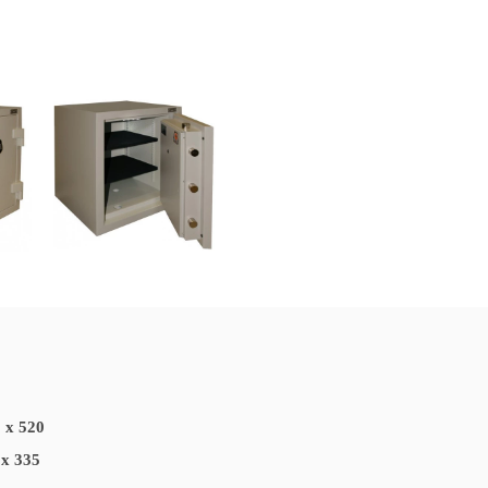
ATV02N
C40B
Green Safe
Rock Safe
CH-MB
 x 520
 x 335