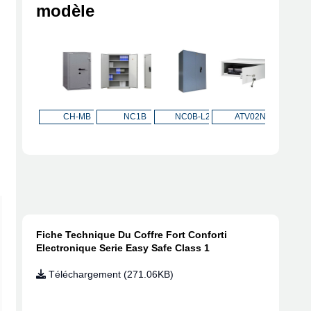
modèle
NC1B
NC0B-L2
ATV02N
C40B
Green Safe
Rock 
Fiche Technique Du Coffre Fort Conforti
Electronique Serie Easy Safe Class 1
Téléchargement (271.06KB)