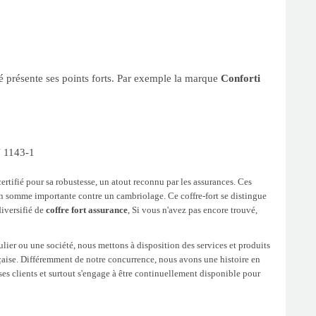
éé présente ses points forts. Par exemple la marque
Conforti
N 1143-1
certifié pour sa robustesse, un atout reconnu par les assurances. Ces
en somme importante contre un cambriolage. Ce coffre-fort se distingue
diversifié de
coffre fort assurance
, Si vous n'avez pas encore trouvé,
lier ou une société, nous mettons à disposition des services et produits
nçaise. Différemment de notre concurrence, nous avons une histoire en
à ses clients et surtout s'engage à être continuellement disponible pour