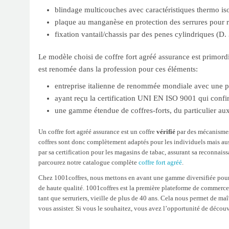
blindage multicouches avec caractéristiques thermo is
plaque au manganèse en protection des serrures pour 
fixation vantail/chassis par des penes cylindriques (D
Le modèle choisi de coffre fort agréé assurance est primord
est renomée dans la profession pour ces éléments:
entreprise italienne de renommée mondiale avec une p
ayant reçu la certification UNI EN ISO 9001 qui confirm
une gamme étendue de coffres-forts, du particulier a
Un coffre fort agréé assurance est un coffre
vérifié
par des mécanismes
coffres sont donc complètement adaptés pour les individuels mais aus
par sa certification pour les magasins de tabac, assurant sa reconnais
parcourez notre catalogue complète
coffre fort agréé
.
Chez 1001coffres, nous mettons en avant une gamme diversifiée pour vo
de haute qualité. 1001coffres est la première plateforme de commerce 
tant que serruriers, vieille de plus de 40 ans. Cela nous permet de maî
vous assister. Si vous le souhaitez, vous avez l’opportunité de décou