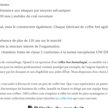
olantes
résistance aux attaques par moyens mécaniques
. 30 mm.) mobiles du coté ouverture
ial, mais le constructeur également. Chaque fabricant de coffre fort agr
résence de plus de 110 ans sur le marché
e la structure interne de l'organisation
ux chambres fortes de classe 5 conformes à la norme européenne UNI E
 de verrouillage. Quand il est question d'un
coffre fort homologué
, ce modèle est 
si pour un milieu professionnel voulant protéger par exemple, de l'argent liquide 
sance par les douanes et son éligibilité aux aides d'État. Nous disposons d'un choix 
us aider à découvrir votre un prix de coffre fort. Que vous représentiez un particu
électronique du business du coffre, installé en France et dirigé par une équipe fra
triser nos coffres. 1001coffres.com s'emploie à offrir les tarifs les plus avantageux 
vrir notre collection étendue pour chercher
un coffre-fort
qui vous convient.