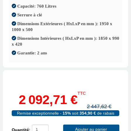
Capacité: 760 Litres
Serrure à clé
Dimensions Extérieures ( HxLxP en mm ): 1950 x
1000 x 500
Dimensions Intérieures ( HxLxP en mm ): 1850 x 990
x 420
Garantie: 2 ans
TTC
2 092,71 €
2 447,62 €
Remise exceptionnelle -
15%
soit
354,90 €
de rabais
Ajouter au panier
Quantité: