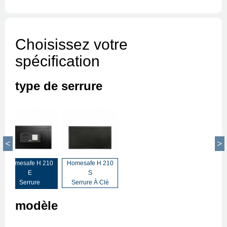
Choisissez votre
spécification
type de serrure
Homesafe H 210
Homesafe H 210
E
S
Serrure
Serrure À Clé
Électronique
modèle