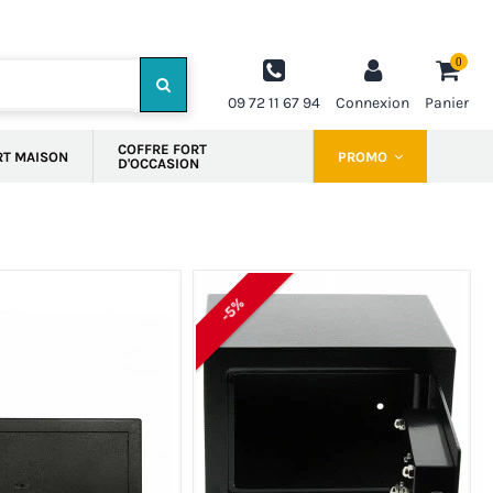
0
09 72 11 67 94
Connexion
Panier
COFFRE FORT
RT MAISON
PROMO
D'OCCASION
-5%