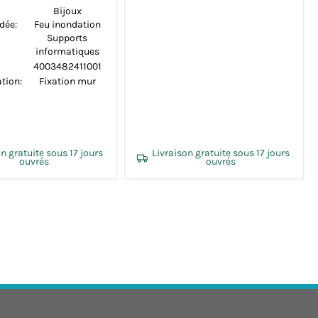
:
4.5
Poids (kg):
7
):
10
Volume (L):
19
xation:
Fixation mur
Type de fixation:
Fixation mur
son gratuite sous 17 jours
Livraison gratuite sous 17 jours
ouvrés
ouvrés