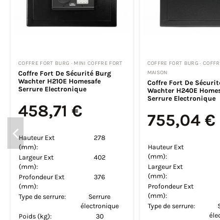
COFFRE FORT BURG · MINI COFFRE FORT
COFFRE FORT BURG · MINI
Coffre Fort Burg Wachter Favor
Coffre Fort Burg Wac
S1 K Serrure À Clé
S3 K Serrure À Clé
76,07 €
92,31 €
80,07 €
Économisez 4,00 €
Économisez 4,86 €
Hauteur Ext (mm):
170
Hauteur Ext (mm):
Largeur Ext (mm):
230
Largeur Ext (mm):
Profondeur Ext
170
Profondeur Ext
(mm):
(mm):
Type de serrure:
Serrure à clé
Type de serrure:
Poids (kg):
3.3
Poids (kg):
Volume (L):
5
Volume (L):
Type de fixation:
Fixation mur
Type de fixation: