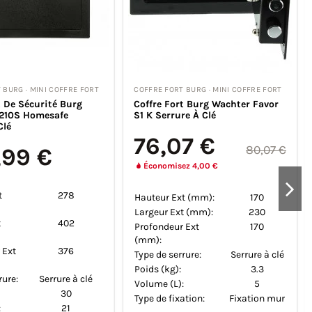
T BURG · MINI COFFRE FORT
COFFRE FORT BURG · COFFRE FORT
rt Burg Wachter Favor
MAISON
ure Electronique
Coffre Fort Burg Wachter Favor
S5 E Serrure Electronique
1 Avis
,49 €
129,44 €
115,25 €
136,25 €
ez 5,76 €
Économisez 6,81 €
xt
200
Hauteur Ext
250
(mm):
xt
310
Largeur Ext
350
(mm):
r Ext
200
Profondeur Ext
250
(mm):
rrure:
Serrure
Type de serrure:
Serrure
électronique
électronique