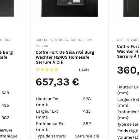
 COFFRE FORT
COFFRE FORT BURG · MINI COFFRE FORT
COFFRE FOR
hter Favor
Coffre Fort Burg Wachter Favor
Coffre Fo
S5 K Serrure À Clé
S3 E Serr
115,51 €
97,17 €
121,59 €
109
Économisez 6,08 €
Économis
200
Hauteur Ext (mm):
250
Hauteur E
310
Largeur Ext (mm):
350
(mm):
200
Profondeur Ext
250
Largeur E
(mm):
(mm):
Serrure à clé
Type de serrure:
Serrure à clé
Profondeu
4.5
Poids (kg):
7
(mm):
10
Volume (L):
19
Type de se
Fixation mur
Type de fixation:
Fixation mur