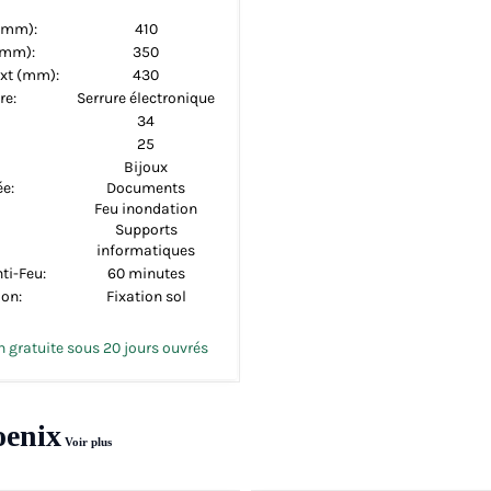
(mm):
410
(mm):
350
xt (mm):
430
re:
Serrure électronique
34
25
Bijoux
e:
Documents
Feu inondation
Supports
informatiques
ti-Feu:
60 minutes
ion:
Fixation sol
n gratuite sous 20 jours ouvrés
oenix
Voir plus