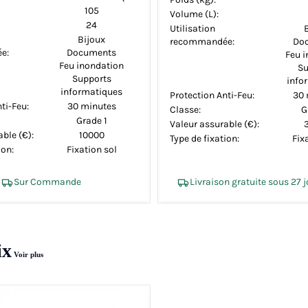
105
Volume (L):
24
Utilisation
Bijoux
recommandée:
Do
e:
Documents
Feu 
Feu inondation
Su
Supports
info
informatiques
Protection Anti-Feu:
30 
ti-Feu:
30 minutes
Classe:
G
Grade 1
Valeur assurable (€):
ble (€):
10000
Type de fixation:
Fix
ion:
Fixation sol
Sur Commande
Livraison gratuite sous 27 
ix
Voir plus