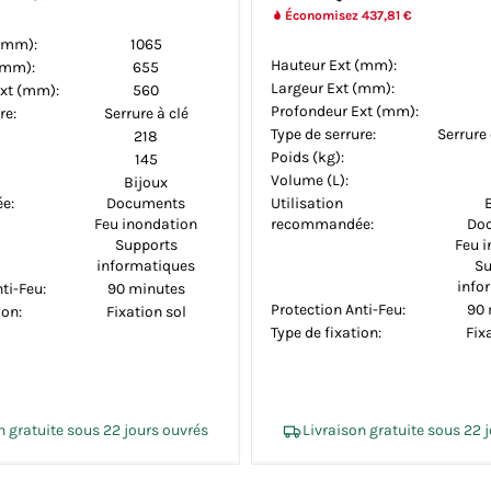
Économisez 437,81 €
(mm):
1065
Hauteur Ext (mm):
(mm):
655
Largeur Ext (mm):
xt (mm):
560
Profondeur Ext (mm):
re:
Serrure à clé
Type de serrure:
Serrure
218
Poids (kg):
145
Volume (L):
Bijoux
e:
Documents
Utilisation
Feu inondation
recommandée:
Do
Supports
Feu 
informatiques
Su
info
ti-Feu:
90 minutes
Protection Anti-Feu:
90 
ion:
Fixation sol
Type de fixation:
Fix
n gratuite sous 22 jours ouvrés
Livraison gratuite sous 22 