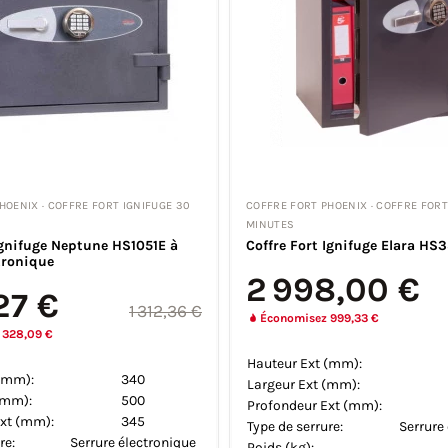
HOENIX · COFFRE FORT IGNIFUGE 30
COFFRE FORT PHOENIX · COFFRE FORT
MINUTES
ignifuge Neptune HS1051E à
Coffre Fort Ignifuge Elara HS
tronique
2 998,00 €
27 €
1 312,36 €
Économisez 999,33 €
 328,09 €
Hauteur Ext (mm):
(mm):
340
Largeur Ext (mm):
(mm):
500
Profondeur Ext (mm):
xt (mm):
345
Type de serrure:
Serrure
re:
Serrure électronique
Poids (kg):