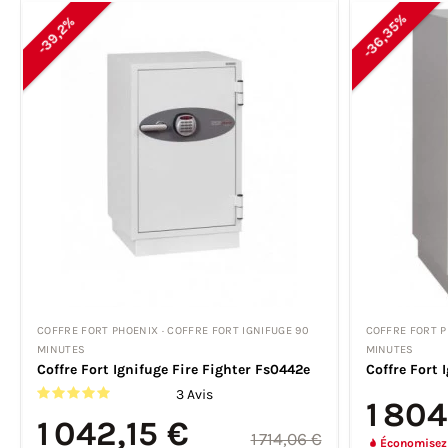
-36,35%
-39,2%
COFFRE FORT PHOENIX · COFFRE FORT IGNIFUGE 90
COFFRE FORT P
MINUTES
MINUTES
Coffre Fort Ignifuge Fire Fighter Fs0442e
Coffre Fort 
3 Avis
1 804
1 042,15 €
1 714,06 €
Économisez 