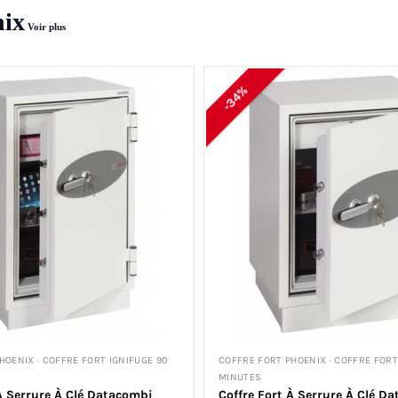
nix
Voir plus
-34%
HOENIX · COFFRE FORT IGNIFUGE 90
COFFRE FORT PHOENIX · COFFRE FORT
MINUTES
À Serrure À Clé Datacombi
Coffre Fort À Serrure À Clé D