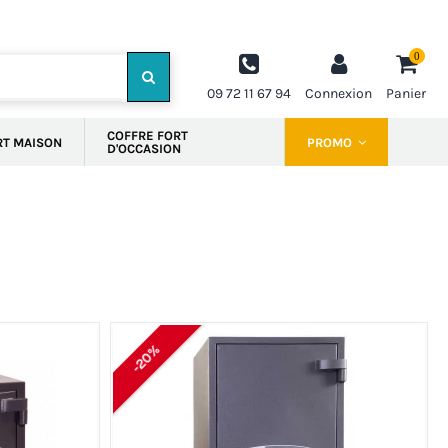
0
09 72 11 67 94
Connexion
Panier
COFFRE FORT
RT MAISON
PROMO
D'OCCASION
-20%