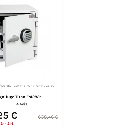
HOENIX · COFFRE FORT IGNIFUGE 60
Ignifuge Titan Fs1282e
4 Avis
25 €
638,46 €
244,21 €