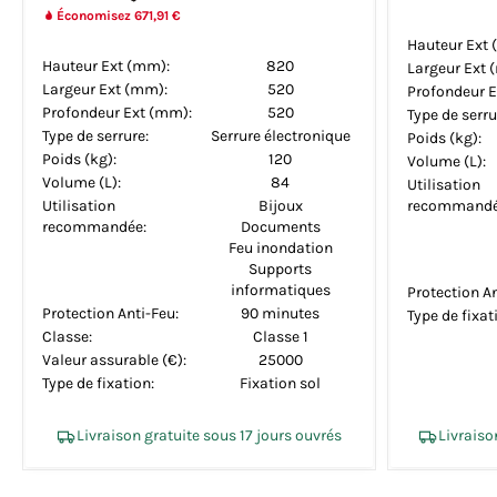
Économisez 671,91 €
Hauteur Ext 
Hauteur Ext (mm):
820
Largeur Ext 
Largeur Ext (mm):
520
Profondeur E
Profondeur Ext (mm):
520
Type de serru
Type de serrure:
Serrure électronique
Poids (kg):
Poids (kg):
120
Volume (L):
Volume (L):
84
Utilisation
Utilisation
Bijoux
recommandé
recommandée:
Documents
Feu inondation
Supports
informatiques
Protection An
Protection Anti-Feu:
90 minutes
Type de fixat
Classe:
Classe 1
Valeur assurable (€):
25000
Type de fixation:
Fixation sol
Livraison gratuite sous 17 jours ouvrés
Livraiso