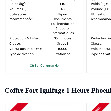
Poids (kg):
140
Poids (kg):
Volume (L):
46
Volume (L):
Utilisation
Bijoux
Utilisation
recommandée:
Documents
recommandé
Feu inondation
Supports
informatiques
Protection Anti-Feu:
30 minutes
Protection An
Classe:
Grade 1
Classe:
Valeur assurable (€):
10000
Valeur assura
Type de fixation:
Fixation sol
Type de fixat
Sur Commande
Coffre Fort Ignifuge 1 Heure Phoen