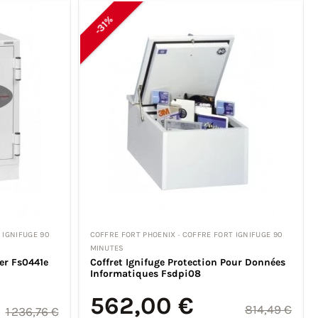
-31%
 IGNIFUGE 90
COFFRE FORT PHOENIX · COFFRE FORT IGNIFUGE 90
MINUTES
ter Fs0441e
Coffret Ignifuge Protection Pour Données
Informatiques Fsdpi08
562,00 €
814,49 €
1 236,76 €