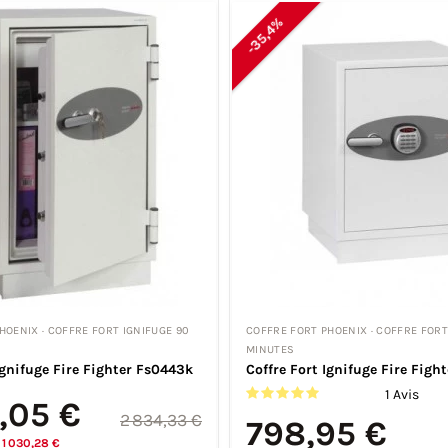
-35,4%
HOENIX · COFFRE FORT IGNIFUGE 90
COFFRE FORT PHOENIX · COFFRE FORT
MINUTES
Ignifuge Fire Fighter Fs0443k
Coffre Fort Ignifuge Fire Figh
1 Avis
,05 €
2 834,33 €
798,95 €
1 030,28 €