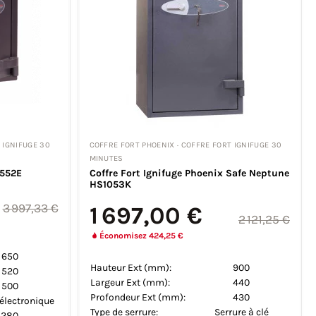
 IGNIFUGE 30
COFFRE FORT PHOENIX · COFFRE FORT IGNIFUGE 30
MINUTES
3552E
Coffre Fort Ignifuge Phoenix Safe Neptune
HS1053K
3 997,33 €
1 697,00 €
2 121,25 €
Économisez 424,25 €
650
Hauteur Ext (mm):
900
520
Largeur Ext (mm):
440
500
Profondeur Ext (mm):
430
 électronique
Type de serrure:
Serrure à clé
280