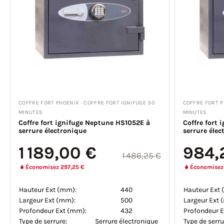
COFFRE FORT PHOENIX · COFFRE FORT IGNIFUGE 30
COFFRE FORT P
MINUTES
MINUTES
Coffre fort ignifuge Neptune HS1052E à
Coffre fort 
serrure électronique
serrure élec
1 189,00 €
984,
1 486,25 €
Économisez 297,25 €
Économisez
Hauteur Ext (mm):
440
Hauteur Ext 
Largeur Ext (mm):
500
Largeur Ext 
Profondeur Ext (mm):
432
Profondeur E
Type de serrure:
Serrure électronique
Type de serru