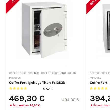
-38,25%
-5%
COFFRE FORT PHOENIX · COFFRE FORT IGNIFUGE 60
COFFRE FORT P
MINUTES
MINUTES
Coffre Fort Ignifuge Titan Fs1283k
Coffre Fort 
6 Avis
469,30 €
394,
494,00 €
Économisez 24,70 €
Économisez 