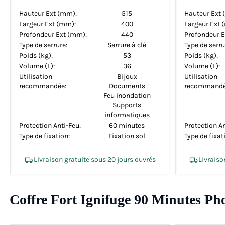
Hauteur Ext (mm):
515
Hauteur Ext 
Largeur Ext (mm):
400
Largeur Ext 
Profondeur Ext (mm):
440
Profondeur E
Type de serrure:
Serrure à clé
Type de serru
Poids (kg):
53
Poids (kg):
Volume (L):
36
Volume (L):
Utilisation
Bijoux
Utilisation
recommandée:
Documents
recommandé
Feu inondation
Supports
informatiques
Protection Anti-Feu:
60 minutes
Protection An
Type de fixation:
Fixation sol
Type de fixat
Livraison gratuite sous 20 jours ouvrés
Livraiso
Coffre Fort Ignifuge 90 Minutes Ph