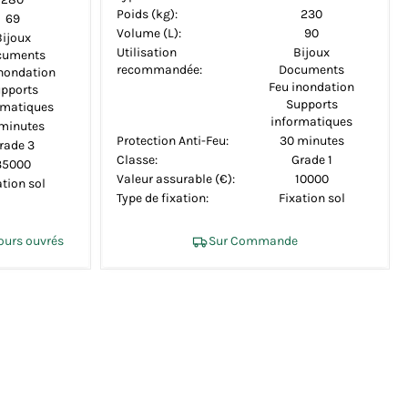
Poids (kg):
230
69
Volume (L):
90
Bijoux
Utilisation
Bijoux
cuments
recommandée:
Documents
inondation
Feu inondation
pports
Supports
rmatiques
informatiques
minutes
Protection Anti-Feu:
30 minutes
rade 3
Classe:
Grade 1
35000
Valeur assurable (€):
10000
ation sol
Type de fixation:
Fixation sol
jours ouvrés
Sur Commande