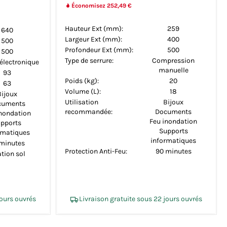
Économisez 252,49 €
Hauteur Ext (mm):
259
640
Largeur Ext (mm):
400
500
Profondeur Ext (mm):
500
500
Type de serrure:
Compression
 électronique
manuelle
93
Poids (kg):
20
63
Volume (L):
18
Bijoux
Utilisation
Bijoux
cuments
recommandée:
Documents
inondation
Feu inondation
pports
Supports
rmatiques
informatiques
minutes
Protection Anti-Feu:
90 minutes
ation sol
jours ouvrés
Livraison gratuite sous 22 jours ouvrés