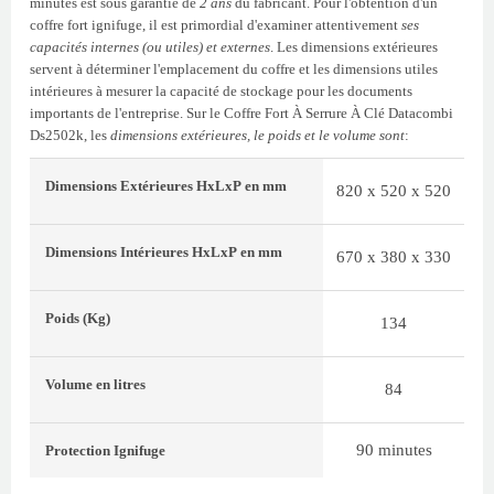
minutes est sous garantie de
2 ans
du fabricant. Pour l'obtention d'un
coffre fort ignifuge, il est primordial d'examiner attentivement
ses
capacités internes (ou utiles) et externes
. Les dimensions extérieures
servent à déterminer l'emplacement du coffre et les dimensions utiles
intérieures à mesurer la capacité de stockage pour les documents
importants de l'entreprise. Sur le Coffre Fort À Serrure À Clé Datacombi
Ds2502k, les
dimensions extérieures, le poids et le volume sont
:
Dimensions Extérieures
HxLxP
en mm
820 x 520 x 520
Dimensions Intérieures
HxLxP
en mm
670 x 380 x 330
Poids
(Kg)
134
Volume
en litres
84
90 minutes
Protection Ignifuge