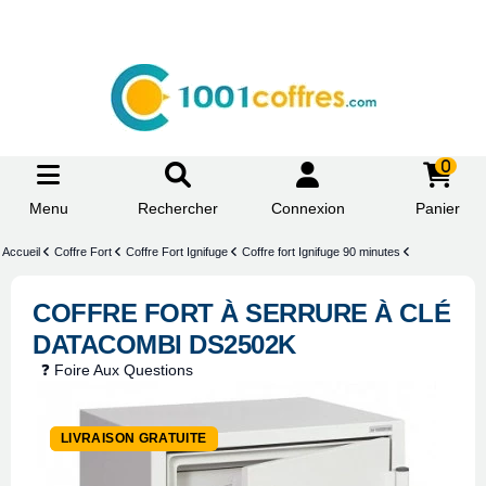
0
Menu
Rechercher
Connexion
Panier
Accueil
Coffre Fort
Coffre Fort Ignifuge
Coffre fort Ignifuge 90 minutes
COFFRE FORT À SERRURE À CLÉ
DATACOMBI DS2502K
❓ Foire Aux Questions
-36%
LIVRAISON GRATUITE