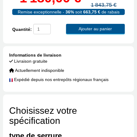
1 843,75 €
Remise exceptionnelle -
36%
soit
663,75 €
de rabais
Ajouter au panier
Quantité:
Informations de livraison
Livraison gratuite
Actuellement indisponible
Expédié depuis nos entrepôts régionaux français
Choisissez votre
spécification
type de serrure