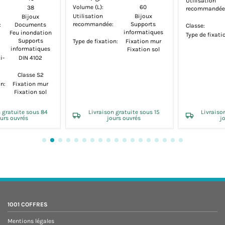
Utilisation
Bijoux
Utilisation
Bijou
recommandée:
Supports
x
recommandée:
Docume
informatiques
ts
Feu inond
Classe:
Classe S1
ques
Suppor
Type de fixation:
Fixation mur
informati
 mur
Fixation sol
sol
Protection Anti-
DIN 41
Feu:
Classe:
Classe 
Type de fixation:
Fixation
Fixation
 15
Livraison gratuite sous 15
Livraison gratuite sou
jours ouvrés
jours ouvrés
1001 COFFRES
Mentions légales