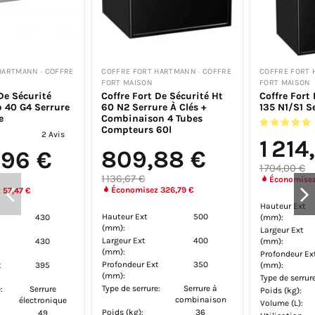
OFFRE
COFFRE FORT HARTMANN · COFFRE
COFFRE FORT HARTMANN · C
FORT MAISON
FORT MAISON
 Ht
Coffre Fort De Sécurité Ht
Coffre Fort De Sécurité
135 N1/S1 Serrure À Clés
Anti-Feu Mb 60 G4 Ser
Electronique
1 Avis
1 307,74 €
1 214,10 €
1 376,57 €
1 704,00 €
Économisez 68,83 €
Économisez 489,90 €
Hauteur Ext
610
Hauteur Ext
900
(mm):
(mm):
Largeur Ext
430
Largeur Ext
450
(mm):
(mm):
Profondeur Ext
395
Profondeur Ext
380
(mm):
(mm):
Type de serrure:
Serrur
Type de serrure:
Serrure à clé
 à
électron
Poids (kg):
65
ison
Poids (kg):
66
Volume (L):
135
Volume (L):
55