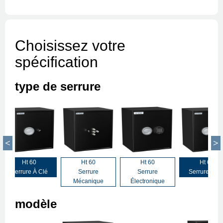
Choisissez votre
spécification
type de serrure
Ht 60
Ht 60
Ht 60
Ht 60
Serrure À Clé
Serrure
Serrure
Serrure À Cl
Mécanique
Électronique
modèle