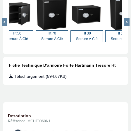
Ht 50
Ht 70
Ht 30
Ht 135
Serrure À Clé
Serrure À Clé
Serrure À Clé
Serrure À Cl
Fiche Technique D'armoire Forte Hartmann Tresore Ht
Téléchargement (594.67KB)
Description
Référence:
MCHT0060N1