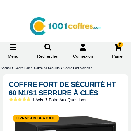
0
Menu
Rechercher
Connexion
Panier
Accueil
Coffre Fort
Coffre de Sécurite
Coffre Fort Maison
COFFRE FORT DE SÉCURITÉ HT
60 N1/S1 SERRURE À CLÉS
1 Avis
❓ Foire Aux Questions
-28,75%
LIVRAISON GRATUITE