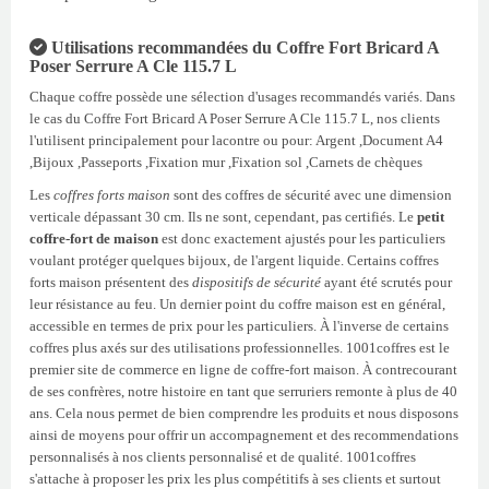
Utilisations recommandées du Coffre Fort Bricard A
Poser Serrure A Cle 115.7 L
Chaque coffre possède une sélection d'usages recommandés variés. Dans
le cas du Coffre Fort Bricard A Poser Serrure A Cle 115.7 L, nos clients
l'utilisent principalement pour lacontre ou pour: Argent ,Document A4
,Bijoux ,Passeports ,Fixation mur ,Fixation sol ,Carnets de chèques
Les
coffres forts maison
sont des coffres de sécurité avec une dimension
verticale dépassant 30 cm. Ils ne sont, cependant, pas certifiés. Le
petit
coffre-fort de maison
est donc exactement ajustés pour les particuliers
voulant protéger quelques bijoux, de l'argent liquide. Certains coffres
forts maison présentent des
dispositifs de sécurité
ayant été scrutés pour
leur résistance au feu. Un dernier point du coffre maison est en général,
accessible en termes de prix pour les particuliers. À l'inverse de certains
coffres plus axés sur des utilisations professionnelles. 1001coffres est le
premier site de commerce en ligne de coffre-fort maison. À contrecourant
de ses confrères, notre histoire en tant que serruriers remonte à plus de 40
ans. Cela nous permet de bien comprendre les produits et nous disposons
ainsi de moyens pour offrir un accompagnement et des recommendations
personnalisés à nos clients personnalisé et de qualité. 1001coffres
s'attache à proposer les prix les plus compétitifs à ses clients et surtout