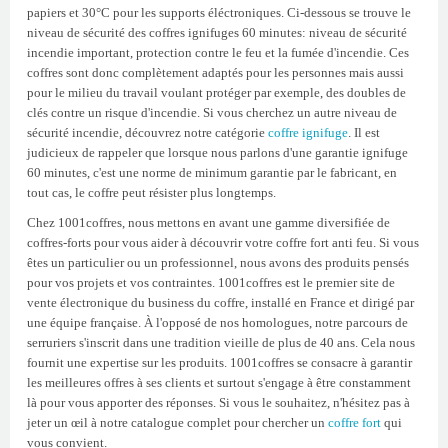
papiers et 30°C pour les supports éléctroniques. Ci-dessous se trouve le
niveau de sécurité des coffres ignifuges 60 minutes: niveau de sécurité
incendie important, protection contre le feu et la fumée d'incendie. Ces
coffres sont donc complètement adaptés pour les personnes mais aussi
pour le milieu du travail voulant protéger par exemple, des doubles de
clés contre un risque d'incendie. Si vous cherchez un autre niveau de
sécurité incendie, découvrez notre catégorie
coffre ignifuge
. Il est
judicieux de rappeler que lorsque nous parlons d'une garantie ignifuge
60 minutes, c'est une norme de minimum garantie par le fabricant, en
tout cas, le coffre peut résister plus longtemps.
Chez 1001coffres, nous mettons en avant une gamme diversifiée de
coffres-forts pour vous aider à découvrir votre coffre fort anti feu. Si vous
êtes un particulier ou un professionnel, nous avons des produits pensés
pour vos projets et vos contraintes. 1001coffres est le premier site de
vente électronique du business du coffre, installé en France et dirigé par
une équipe française. À l'opposé de nos homologues, notre parcours de
serruriers s'inscrit dans une tradition vieille de plus de 40 ans. Cela nous
fournit une expertise sur les produits. 1001coffres se consacre à garantir
les meilleures offres à ses clients et surtout s'engage à être constamment
là pour vous apporter des réponses. Si vous le souhaitez, n'hésitez pas à
jeter un œil à notre catalogue complet pour chercher un
coffre fort
qui
vous convient.