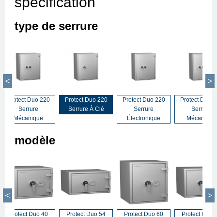
spécification
type de serrure
Protect Duo 220
Protect Duo 220
Protect Duo 220
Protect Duo 2
Serrure
Serrure À Clé
Serrure
Serrure
Mécanique
Électronique
Mécanique
modèle
Protect Duo 40
Protect Duo 54
Protect Duo 60
Protect Duo 