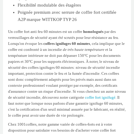
Flexibilité modulable des étagères
Poignée premium avec serrure de coffre fort certifiée
A2P marque WITTKOP TYP 26
Un coffre fort anti feu 60 minutes est un coffre
homologués
par des
verrouillages de sécurité ayant été scrutés pour leur résistance au feu.
Lorsqu'on évoque les
coffres ignifuges 60 minutes
, cela implique que le
coffre est confronté à un incendie
de très haute température
et la
température intérieure ne doit pas dépasser 150°C pour les documents
papiers et 30°C pour les supports éléctroniques. À noter, le niveau de
sécurité des coffres ignifuges 60 minutes: niveau de sécurité incendie
important, protection contre le feu et la fumée d'incendie. Ces coffres
sont donc complètement adaptés pour les privés mais aussi dans un
contexte professionnel voulant protéger par exemple, des certificats
d'assurance contre un risque d'incendie. Si vous cherchez un autre niveau
de sécurité incendie, découvrez notre catégorie
coffre fort ignifugé
. Il
faut noter que lorsque nous parlons d'une garantie ignifuge 60 minutes,
c'est la certification d'un seuil minimal assurée par le fabricant, en réalité,
le coffre peut avoir une durée de vie prolongée.
Chez 1001coffres, notre gamme variée de coffres-forts est à votre
disposition pour satisfaire vos besoins de d'acheter votre coffre fort