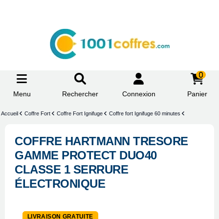
0
Menu
Rechercher
Connexion
Panier
Accueil
Coffre Fort
Coffre Fort Ignifuge
Coffre fort Ignifuge 60 minutes
COFFRE HARTMANN TRESORE
GAMME PROTECT DUO40
CLASSE 1 SERRURE
ÉLECTRONIQUE
-5%
LIVRAISON GRATUITE