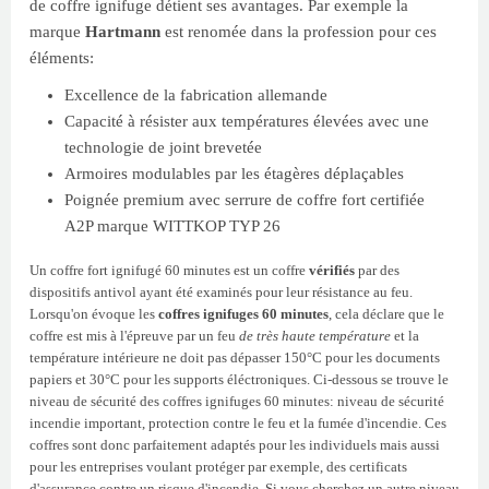
de coffre ignifuge détient ses avantages. Par exemple la
marque
Hartmann
est renomée dans la profession pour ces
éléments:
Excellence de la fabrication allemande
Capacité à résister aux températures élevées avec une
technologie de joint brevetée
Armoires modulables par les étagères déplaçables
Poignée premium avec serrure de coffre fort certifiée
A2P marque WITTKOP TYP 26
Un coffre fort ignifugé 60 minutes est un coffre
vérifiés
par des
dispositifs antivol ayant été examinés pour leur résistance au feu.
Lorsqu'on évoque les
coffres ignifuges 60 minutes
, cela déclare que le
coffre est mis à l'épreuve par un feu
de très haute température
et la
température intérieure ne doit pas dépasser 150°C pour les documents
papiers et 30°C pour les supports éléctroniques. Ci-dessous se trouve le
niveau de sécurité des coffres ignifuges 60 minutes: niveau de sécurité
incendie important, protection contre le feu et la fumée d'incendie. Ces
coffres sont donc parfaitement adaptés pour les individuels mais aussi
pour les entreprises voulant protéger par exemple, des certificats
d'assurance contre un risque d'incendie. Si vous cherchez un autre niveau