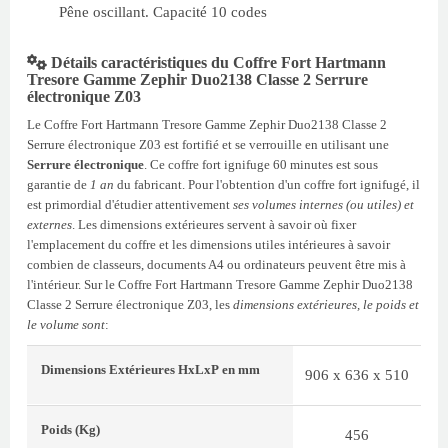
Pêne oscillant. Capacité 10 codes
Détails caractéristiques du Coffre Fort Hartmann
Tresore Gamme Zephir Duo2138 Classe 2 Serrure
électronique Z03
Le Coffre Fort Hartmann Tresore Gamme Zephir Duo2138 Classe 2
Serrure électronique Z03 est fortifié et se verrouille en utilisant une
Serrure électronique
. Ce coffre fort ignifuge 60 minutes est sous
garantie de
1 an
du fabricant. Pour l'obtention d'un coffre fort ignifugé, il
est primordial d'étudier attentivement
ses volumes internes (ou utiles) et
externes
. Les dimensions extérieures servent à savoir où fixer
l'emplacement du coffre et les dimensions utiles intérieures à savoir
combien de classeurs, documents A4 ou ordinateurs peuvent être mis à
l'intérieur. Sur le Coffre Fort Hartmann Tresore Gamme Zephir Duo2138
Classe 2 Serrure électronique Z03, les
dimensions extérieures, le poids et
le volume sont
:
Dimensions Extérieures
HxLxP
en mm
906 x 636 x 510
Poids
(Kg)
456