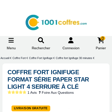
0
Menu
Rechercher
Connexion
Panier
Accueil
Coffre Fort
Coffre Fort Ignifuge
Coffre fort Ignifuge 30 minutes
COFFRE FORT IGNIFUGE
FORMAT SÉRIE PAPER STAR
LIGHT 4 SERRURE À CLÉ
1 Avis
❓ Foire Aux Questions
-8%
LIVRAISON GRATUITE