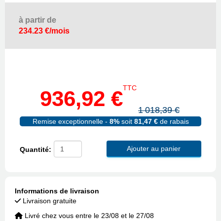
à partir de
234.23 €/mois
TTC
936,92 €
1 018,39 €
Remise exceptionnelle -
8%
soit
81,47 €
de rabais
Ajouter au panier
Quantité:
Informations de livraison
Livraison gratuite
Livré chez vous entre le 23/08 et le 27/08