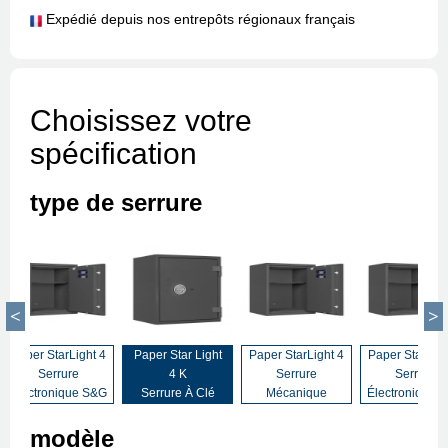
Expédié depuis nos entrepôts régionaux français
Choisissez votre
spécification
type de serrure
Paper StarLight 4
Paper Star Light
Paper StarLight 4
Paper StarLigh
Serrure
4 K
Serrure
Serrure
Électronique S&G
Serrure À Clé
Mécanique
Électronique 
modèle