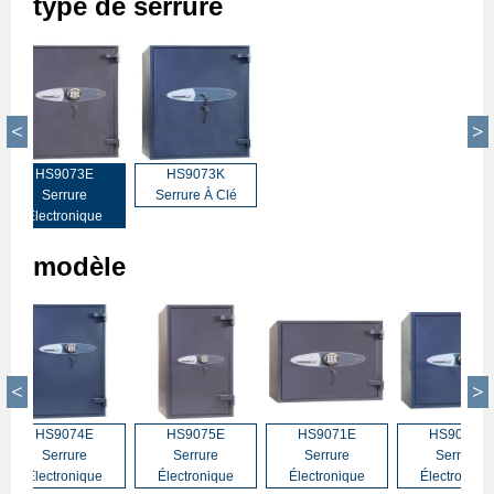
type de serrure
HS9073E
HS9073K
Serrure
Serrure À Clé
Électronique
modèle
HS9074E
HS9075E
HS9071E
HS9072E
Serrure
Serrure
Serrure
Serrure
Électronique
Électronique
Électronique
Électroniqu