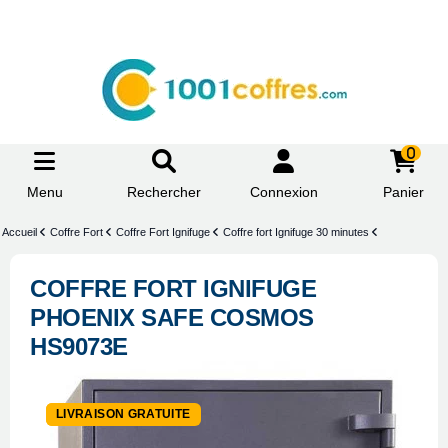
0
Menu
Rechercher
Connexion
Panier
Accueil
Coffre Fort
Coffre Fort Ignifuge
Coffre fort Ignifuge 30 minutes
COFFRE FORT IGNIFUGE
PHOENIX SAFE COSMOS
HS9073E
-20%
LIVRAISON GRATUITE