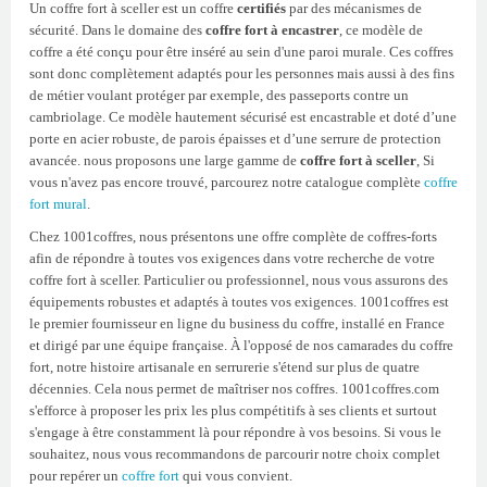
Un coffre fort à sceller est un coffre
certifiés
par des mécanismes de
sécurité. Dans le domaine des
coffre fort à encastrer
, ce modèle de
coffre a été conçu pour être inséré au sein d'une paroi murale. Ces coffres
sont donc complètement adaptés pour les personnes mais aussi à des fins
de métier voulant protéger par exemple, des passeports contre un
cambriolage. Ce modèle hautement sécurisé est encastrable et doté d’une
porte en acier robuste, de parois épaisses et d’une serrure de protection
avancée. nous proposons une large gamme de
coffre fort à sceller
, Si
vous n'avez pas encore trouvé, parcourez notre catalogue complète
coffre
fort mural
.
Chez 1001coffres, nous présentons une offre complète de coffres-forts
afin de répondre à toutes vos exigences dans votre recherche de votre
coffre fort à sceller. Particulier ou professionnel, nous vous assurons des
équipements robustes et adaptés à toutes vos exigences. 1001coffres est
le premier fournisseur en ligne du business du coffre, installé en France
et dirigé par une équipe française. À l'opposé de nos camarades du coffre
fort, notre histoire artisanale en serrurerie s'étend sur plus de quatre
décennies. Cela nous permet de maîtriser nos coffres. 1001coffres.com
s'efforce à proposer les prix les plus compétitifs à ses clients et surtout
s'engage à être constamment là pour répondre à vos besoins. Si vous le
souhaitez, nous vous recommandons de parcourir notre choix complet
pour repérer un
coffre fort
qui vous convient.