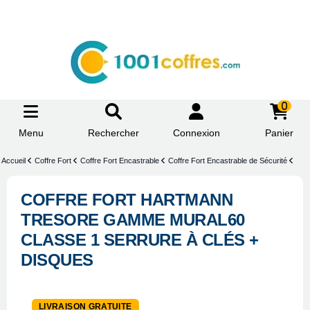
0
Menu
Rechercher
Connexion
Panier
Accueil
Coffre Fort
Coffre Fort Encastrable
Coffre Fort Encastrable de Sécurité
COFFRE FORT HARTMANN
TRESORE GAMME MURAL60
CLASSE 1 SERRURE À CLÉS +
DISQUES
-9,75%
LIVRAISON GRATUITE