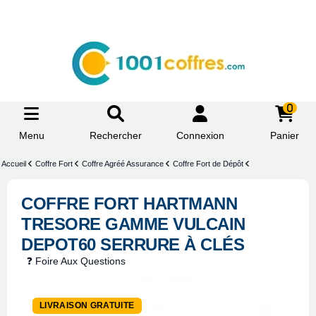
0
Menu
Rechercher
Connexion
Panier
Accueil
Coffre Fort
Coffre Agréé Assurance
Coffre Fort de Dépôt
COFFRE FORT HARTMANN
TRESORE GAMME VULCAIN
DEPOT60 SERRURE À CLÉS
❓ Foire Aux Questions
-25%
LIVRAISON GRATUITE