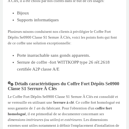
À Clés, il a été choisi par nos clients dans le but de ces usages:
Bijoux
Supports informatiques
Plusieurs raisons conduisent nos clients à privilégier le Coffre Fort
Dépôts Se0900 Classe S1 Serrure À Clés, voici les points forts qui font
de ce coffre une solution exceptionnelle:
Porte inarrachable sans gonds apparents.
Serrure de coffre -fort WITTKOPP type 26 réf.2618
certifiée A2P classe A/E
Détails caractéristiques du Coffre Fort Dépôts Se0900
Classe S1 Serrure À Clés
Le Coffre Fort Dépôts Se0900 Classe S1 Serrure À Clés est consolidé et
se verrouille en utilisant une
Serrure à clé
. Ce coffre fort homologué est
sous garantie de
1 an
du fabricant. Pour l'obtention d'un
coffre fort
homologué
, il est primordial de se documenter concernant
ses
dimensions intérieures (ou utiles) et extérieures
. Les dimensions
externes sont utiles notamment à définir l'emplacement d'installation de