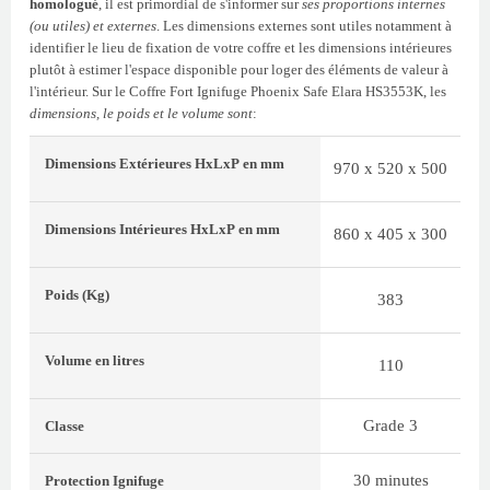
homologué
, il est primordial de s'informer sur
ses proportions internes
(ou utiles) et externes
. Les dimensions externes sont utiles notamment à
identifier le lieu de fixation de votre coffre et les dimensions intérieures
plutôt à estimer l'espace disponible pour loger des éléments de valeur à
l'intérieur. Sur le Coffre Fort Ignifuge Phoenix Safe Elara HS3553K, les
dimensions, le poids et le volume sont
:
Dimensions Extérieures
HxLxP
en mm
970 x 520 x 500
Dimensions Intérieures
HxLxP
en mm
860 x 405 x 300
Poids
(Kg)
383
Volume
en litres
110
Grade 3
Classe
30 minutes
Protection Ignifuge