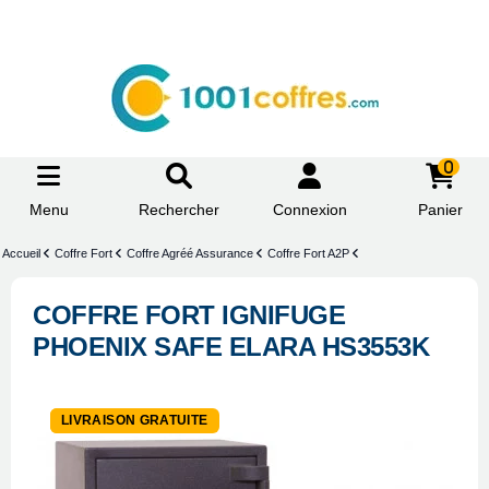
0
Menu
Rechercher
Connexion
Panier
Accueil
Coffre Fort
Coffre Agréé Assurance
Coffre Fort A2P
COFFRE FORT IGNIFUGE
PHOENIX SAFE ELARA HS3553K
-25%
LIVRAISON GRATUITE