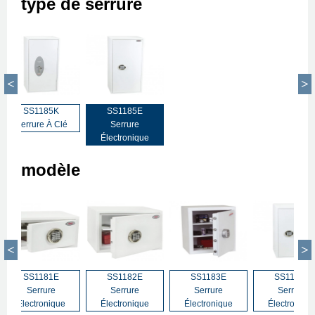
type de serrure
SS1185K
SS1185E
Serrure À Clé
Serrure
Électronique
modèle
SS1181E
SS1182E
SS1183E
SS1184E
Serrure
Serrure
Serrure
Serrure
Électronique
Électronique
Électronique
Électroniqu