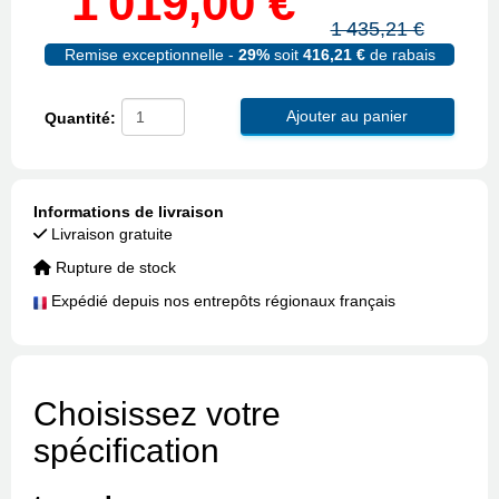
1 019,00 €
1 435,21 €
Remise exceptionnelle -
29%
soit
416,21 €
de rabais
Ajouter au panier
Quantité:
Informations de livraison
Livraison gratuite
Rupture de stock
Expédié depuis nos entrepôts régionaux français
Choisissez votre
spécification