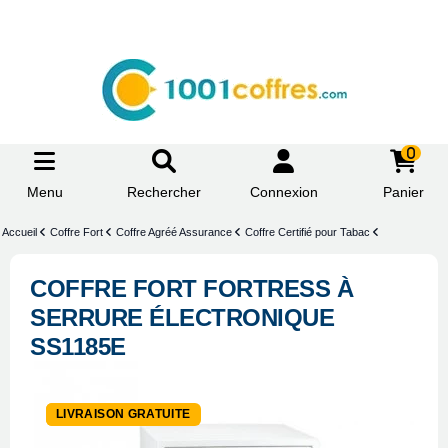
0
Menu
Rechercher
Connexion
Panier
Accueil
Coffre Fort
Coffre Agréé Assurance
Coffre Certifié pour Tabac
COFFRE FORT FORTRESS À
SERRURE ÉLECTRONIQUE
SS1185E
-29%
LIVRAISON GRATUITE