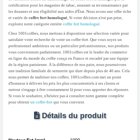
certification pour les magasins de tabac, assurant sa reconnaissance par
les douanes et son éligibilité aux aides d'État. Nous avons une offre riche
et variée de
coffre fort homologué
, Si votre décision n'est pas prise,
explorez notre catégorie entière
coffre fort homologué
.
Chez 1001coffres, nous mettons à disposition une sélection variée pour
satisfaire votre recherche de votre un coffre-fort. Que vous soyez un
professionnel ambitieux ou un particulier précautionneux, nos produits
vous conviennent parfaitement. 1001coffres est le leader du commerce
en ligne du monde du coffre conçu en France et encadré par une équipe
de la région parisienne. À la différence de nos pairs, nous poursuivons
une tradition familiale de serrurerie qui dure depuis plus de 40 ans. Cela
nous permet de maîtriser nos coffres. 1001coffres.com met un point
d'honneur à délivrer les prix les plus concurrentiels à ses clients et
surtout s'engage à être constamment là pour vous apporter des réponses.
Si vous le souhaitez, n'hésitez pas à consulter notre gamme complète
pour obtenir
un coffre-fort
qui vous convient.
Détails du produit
Hauteur Ext (mm)
1000