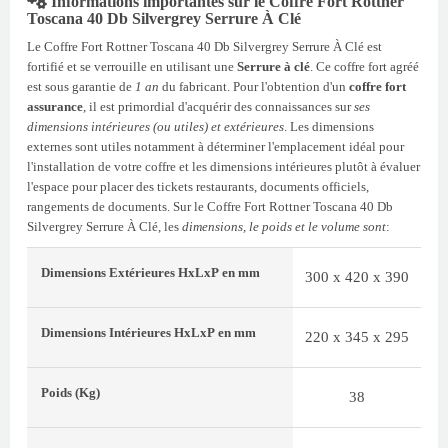
Informations importantes sur le Coffre Fort Rottner
Toscana 40 Db Silvergrey Serrure À Clé
Le Coffre Fort Rottner Toscana 40 Db Silvergrey Serrure À Clé est
fortifié et se verrouille en utilisant une
Serrure à clé
. Ce coffre fort agréé
est sous garantie de
1 an
du fabricant. Pour l'obtention d'un
coffre fort
assurance
, il est primordial d'acquérir des connaissances sur
ses
dimensions intérieures (ou utiles) et extérieures
. Les dimensions
externes sont utiles notamment à déterminer l'emplacement idéal pour
l'installation de votre coffre et les dimensions intérieures plutôt à évaluer
l'espace pour placer des tickets restaurants, documents officiels,
rangements de documents. Sur le Coffre Fort Rottner Toscana 40 Db
Silvergrey Serrure À Clé, les
dimensions, le poids et le volume sont
:
Dimensions Extérieures
HxLxP
en mm
300 x 420 x 390
Dimensions Intérieures
HxLxP
en mm
220 x 345 x 295
Poids
(Kg)
38