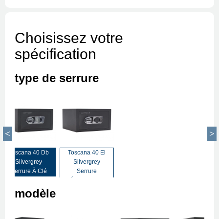
Choisissez votre
spécification
type de serrure
Toscana 40 Db
Toscana 40 El
Silvergrey
Silvergrey
Serrure À Clé
Serrure
Électronique
modèle