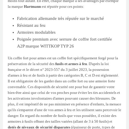
moins tout autant. En effet, chaque marque a ses avantages par exemple
la marque
Hartmann
est réputée pour ces points:
Fabrication allemande très réputée sur le marché
Résistant au feu
Armoires modulables
Poignée premium avec serrure de coffre fort certifiée
A2P marque WITTKOP TYP 26
Un coffre fort pour armes est un coffre fort spécifiquement forgé pour la
préservation de la sécurité des
fusils et armes à feu
. D'après la loi
française et le décret n° 2023-557 du 3 juillet 2023, la possession
d'armes à feu et de fusils à partir des catégories B, C et D est réglementé.
Il est obligatoire de les garder dans un coffre fort ou une armoire forte
convenable. Ces dispositifs de sécurité ont pour but de garantir votre
bien-être ainsi que celui de vos proches pour éviter les tirs accidentels et
les activations involontaires d'armes pouvant causer des blessures. De
plus, il est impératif de ne pas minimiser en présence d'enfants, la menace
qu'ils s'emparent d'une de vos armes à feu et les utilisent sans percevoir le
danger. En regard du nombre de fusils que vous possédez, il existe des
armoires à fusils offrant des tailles variées (allant de 3 à 50 fusils) et
dotés de niveaux de sécurité disparates
(épaisseur de porte, types de