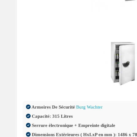
iceline OL 811
Officeline OL 821
Officeline OL 816
Officeline OL 804
Officeline OL
Officelin
E FP
E FP
E FP
E FP 300
814-300 E FP
E 
Serrure
Serrure
Serrure
Serrure
Serrure
Serr
Armoires De Sécurité
Burg Wachter
Biométrique
Biométrique
Biométrique
Biométrique
Biométrique
Biomét
Capacité: 315 Litres
Serrure électronique + Empreinte digitale
Dimensions Extérieures ( HxLxP en mm ): 1486 x 78