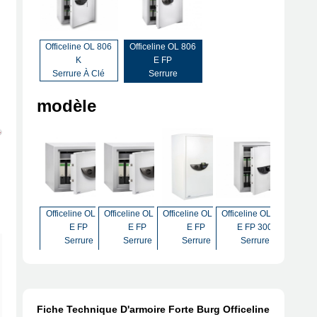
Officeline OL 806
Officeline OL 806
K
E FP
Serrure À Clé
Serrure
Biométrique
modèle
11
Officeline OL 821
Officeline OL 816
Officeline OL 804
Officeline OL
Officeline OL 802
Office
E FP
E FP
E FP 300
814-300 E FP
E FP
Serrure
Serrure
Serrure
Serrure
Serrure
S
Biométrique
Biométrique
Biométrique
Biométrique
Biométrique
Bio
Fiche Technique D'armoire Forte Burg Officeline