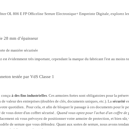
hter OL 806 E FP Officeline Serrure Electronique+ Empreinte Digitale, explorez les 
 de 28 mm d’épaisseur
orte de manière sécurisée
ez est évidemment très important, cependant la marque du fabricant l'est au moins t
nneton testée par VdS Classe 1
nt conçu
à des fins industrielles
. Ces armoires fortes sont obligatoires pour la prése
s de valeur des entreprises (doubles de clés, documents uniques, etc.). La
sécurité
es
e votre quotidien.. Pour cela, et afin de bloquer le passage à ces documents pour le 
 de vous doter d'un coffret sécurisé..
Quand vous optez pour l'achat d'un coffre de 
lacement où vous prévoyez de positionner votre armoire de protection, et bien sûr,
odèle de serrure que vous défendez. Quant aux sortes de serrure, nous avons tendanc