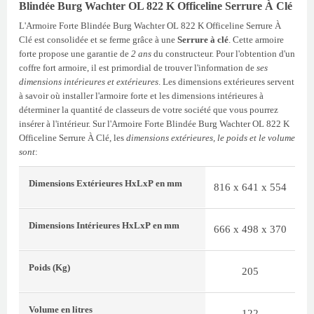
Blindée Burg Wachter OL 822 K Officeline Serrure À Clé
L'Armoire Forte Blindée Burg Wachter OL 822 K Officeline Serrure À
Clé est consolidée et se ferme grâce à une
Serrure à clé
. Cette armoire
forte propose une garantie de
2 ans
du constructeur. Pour l'obtention d'un
coffre fort armoire, il est primordial de trouver l'information de
ses
dimensions intérieures et extérieures
. Les dimensions extérieures servent
à savoir où installer l'armoire forte et les dimensions intérieures à
déterminer la quantité de classeurs de votre société que vous pourrez
insérer à l'intérieur. Sur l'Armoire Forte Blindée Burg Wachter OL 822 K
Officeline Serrure À Clé, les
dimensions extérieures, le poids et le volume
sont
:
Dimensions Extérieures
HxLxP
en mm
816 x 641 x 554
Dimensions Intérieures
HxLxP
en mm
666 x 498 x 370
Poids
(Kg)
205
Volume
en litres
122