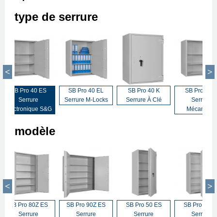
type de serrure
SB Pro 40 ES
SB Pro 40 EL
SB Pro 40 K
SB Pro 40 
Serrure
Serrure M-Locks
Serrure À Clé
Serrure
Électronique S&G
Mécanique
modèle
SB Pro 80Z ES
SB Pro 90Z ES
SB Pro 50 ES
SB Pro 60 E
Serrure
Serrure
Serrure
Serrure