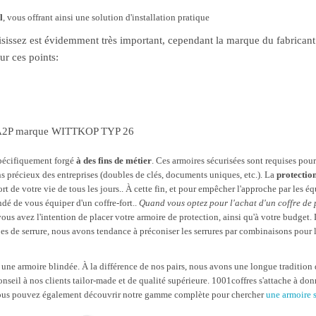
l
, vous offrant ainsi une solution d'installation pratique
sissez est évidemment très important, cependant la marque du fabricant 
ur ces points:
iée A2P marque WITTKOP TYP 26
spécifiquement forgé
à des fins de métier
. Ces armoires sécurisées sont requises pou
s précieux des entreprises (doubles de clés, documents uniques, etc.). La
protectio
fort de votre vie de tous les jours.. À cette fin, et pour empêcher l'approche par les 
é de vous équiper d'un coffre-fort..
Quand vous optez pour l'achat d'un coffre de 
où vous avez l'intention de placer votre armoire de protection, ainsi qu'à votre budg
 de serrure, nous avons tendance à préconiser les serrures par combinaisons pour les
 une armoire blindée. À la différence de nos pairs, nous avons une longue tradition d
eil à nos clients tailor-made et de qualité supérieure. 1001coffres s'attache à donner
z, vous pouvez également découvrir notre gamme complète pour chercher
une armoire 