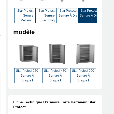
ar Protect 500
Star Protect 500
Star Protect 500
Star Protect 500
Star Protect 500
Star Pro
rure À Disque
Serrure À Clé
Serrure
Serrure
Serrure À Disque
Serrure 
I
Mécanique
Électronique
II
I
modèle
Star Protect 250
Star Protect 480
Star Protect 900
Serrure À
Serrure À
Serrure À
Disque I
Disque I
Disque I
Fiche Technique D'armoire Forte Hartmann Star
Protect