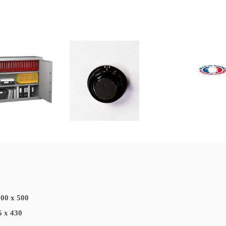
Star Protect 500
Star Protect 500
Star Protect 500
St
Serrure
Serrure
Serrure À Disque
Ser
Mécanique
Électronique
II
200 x 500
6 x 430