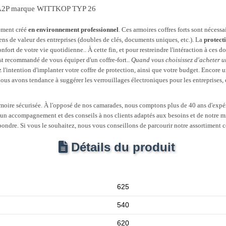
iée A2P marque WITTKOP TYP 26
rement créé
en environnement professionnel
. Ces armoires coffres forts sont nécessa
iens de valeur des entreprises (doubles de clés, documents uniques, etc.). La
protect
nfort de votre vie quotidienne.. À cette fin, et pour restreindre l'intéraction à ces 
est recommandé de vous équiper d'un coffre-fort..
Quand vous choisissez d'acheter un
ez l'intention d'implanter votre coffre de protection, ainsi que votre budget. Encore
us avons tendance à suggérer les verrouillages électroniques pour les entreprises, car
armoire sécurisée. À l'opposé de nos camarades, nous comptons plus de 40 ans d'exp
un accompagnement et des conseils à nos clients adaptés aux besoins et de notre mie
répondre. Si vous le souhaitez, nous vous conseillons de parcourir notre assortiment
Détails du produit
625
540
620