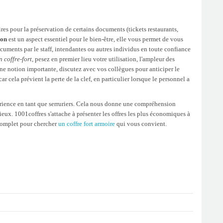
ires pour la préservation de certains documents (tickets restaurants,
ion
est un aspect essentiel pour le bien-être, elle vous permet de vous
documents par le staff, intendantes ou autres individus en toute confiance
 coffre-fort
, pesez en premier lieu votre utilisation, l'ampleur des
 une notion importante, discutez avec vos collègues pour anticiper le
 cela prévient la perte de la clef, en particulier lorsque le personnel a
érience en tant que serruriers. Cela nous donne une compréhension
ux. 1001coffres s'attache à présenter les offres les plus économiques à
 complet pour chercher
un coffre fort armoire
qui vous convient.