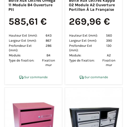
Boite Aux Lettres Omega
Boite Aux Lettres Kappa
11 Module B4 Ouverture
02 Module A2 Ouverture
Ptt
Portillon À La Française
585,61 €
269,96 €
Hauteur Ext (mm):
643
Hauteur Ext (mm):
560
Largeur Ext (mm):
867
Largeur Ext (mm):
390
Profondeur Ext
286
Profondeur Ext
130
(mm):
(mm):
Module:
B4
Module:
A2
Type de fixation:
Fixation
Type de fixation:
Fixation
mur
mur
Sur commande
Sur commande