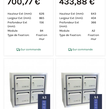
700,77 €
433,88 €
Hauteur Ext (mm):
626
Hauteur Ext (mm):
643
Largeur Ext (mm):
865
Largeur Ext (mm):
404
Profondeur Ext
156
Profondeur Ext
366
(mm):
(mm):
Module:
B4
Module:
A2
Type de fixation:
Fixation
Type de fixation:
Fixation
mur
mur
Sur commande
Sur commande