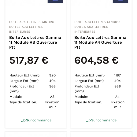
BOITE AUX LETTRES GINDRO ·
BOITE AUX LETTRES GINDRO ·
BOITES AUX LETTRES
BOITES AUX LETTRES
INTÉRIEURES
INTÉRIEURES
Boite Aux Lettres Gamma
Boite Aux Lettres Gamma
11 Module A3 Ouverture
11 Module A4 Ouverture
Ptt
Ptt
517,87 €
604,58 €
Hauteur Ext (mm):
920
Hauteur Ext (mm):
1197
Largeur Ext (mm):
404
Largeur Ext (mm):
404
Profondeur Ext
366
Profondeur Ext
366
(mm):
(mm):
Module:
A3
Module:
A4
Type de fixation:
Fixation
Type de fixation:
Fixation
mur
mur
Sur commande
Sur commande