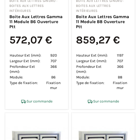
BOITE AUX LETTRES GINDRO ·
BOITE AUX LETTRES GINDRO ·
BOITES AUX LETTRES
BOITES AUX LETTRES
INTÉRIEURES
INTÉRIEURES
Boite Aux Lettres Gamma
Boite Aux Lettres Gamma
11 Module B6 Ouverture
11 Module B8 Ouverture
Ptt
Ptt
572,07 €
859,27 €
Hauteur Ext (mm):
920
Hauteur Ext (mm):
1197
Largeur Ext (mm):
707
Largeur Ext (mm):
707
Profondeur Ext
366
Profondeur Ext
366
(mm):
(mm):
Module:
B6
Module:
B8
Type de fixation:
Fixation
Type de fixation:
Fixation
mur
mur
Sur commande
Sur commande