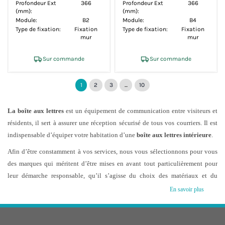
Profondeur Ext
366
Profondeur Ext
366
(mm):
(mm):
Module:
B2
Module:
B4
Type de fixation:
Fixation
Type de fixation:
Fixation
mur
mur
Sur commande
Sur commande
1
2
3
...
10
La boîte aux lettres
est un équipement de communication entre visiteurs et
résidents, il sert à assurer une réception sécurisé de tous vos courriers. Il est
indispensable d’équiper votre habitation d’une
boîte aux lettres intérieure
.
Afin d’être constamment à vos services, nous vous sélectionnons pour vous
des marques qui méritent d’être mises en avant tout particulièrement pour
leur démarche responsable, qu’il s’agisse du choix des matériaux et du
procédé de fabrication.
En savoir plus
Comment choisir et installer votre boite aux lettres