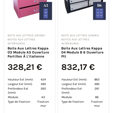
BOITE AUX LETTRES GINDRO ·
BOITE AUX LETTRES GINDRO ·
BOITES AUX LETTRES
BOITES AUX LETTRES
INTÉRIEURES
INTÉRIEURES
Boite Aux Lettres Kappa
Boite Aux Lettres Kappa
03 Module A3 Ouverture
04 Module B 6 Ouverture
Portillon À L'italienne
Ptt
328,21 €
832,17 €
Hauteur Ext (mm):
424
Hauteur Ext (mm):
865
Largeur Ext (mm):
390
Largeur Ext (mm):
485
Profondeur Ext
260
Profondeur Ext
261
(mm):
(mm):
Module:
A3
Module:
B6
Type de fixation:
Fixation
Type de fixation:
Fixation
mur
mur