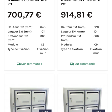
11 Module C6 Ouverture
11 Module C9 Ouverture
Ptt
Ptt
700,77 €
914,81 €
Hauteur Ext (mm):
643
Hauteur Ext (mm):
920
Largeur Ext (mm):
1011
Largeur Ext (mm):
1011
Profondeur Ext
366
Profondeur Ext
366
(mm):
(mm):
Module:
C6
Module:
C9
Type de fixation:
Fixation
Type de fixation:
Fixation
mur
mur
Sur commande
Sur commande