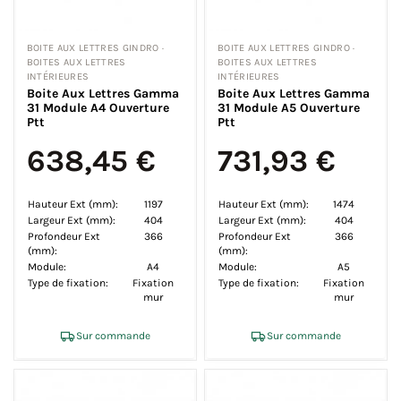
BOITE AUX LETTRES GINDRO ·
BOITE AUX LETTRES GINDRO ·
BOITES AUX LETTRES
BOITES AUX LETTRES
INTÉRIEURES
INTÉRIEURES
Boite Aux Lettres Gamma
Boite Aux Lettres Gamma
31 Module A4 Ouverture
31 Module A5 Ouverture
Ptt
Ptt
638,45 €
731,93 €
Hauteur Ext (mm):
1197
Hauteur Ext (mm):
1474
Largeur Ext (mm):
404
Largeur Ext (mm):
404
Profondeur Ext
366
Profondeur Ext
366
(mm):
(mm):
Module:
A4
Module:
A5
Type de fixation:
Fixation
Type de fixation:
Fixation
mur
mur
Sur commande
Sur commande