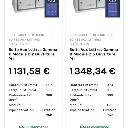
BOITE AUX LETTRES GINDRO ·
BOITE AUX LETTRES GINDRO ·
BOITES AUX LETTRES
BOITES AUX LETTRES
INTÉRIEURES
INTÉRIEURES
Boite Aux Lettres Gamma
Boite Aux Lettres Gamma
11 Module C12 Ouverture
11 Module C15 Ouverture
Ptt
Ptt
1 131,58 €
1 348,34 €
Hauteur Ext (mm):
1197
Hauteur Ext (mm):
1474
Largeur Ext (mm):
1011
Largeur Ext (mm):
1011
Profondeur Ext
366
Profondeur Ext
366
(mm):
(mm):
Module:
C12
Module:
C15
Type de fixation:
Fixation
Type de fixation:
Fixation
mur
mur
Sur commande
Sur commande