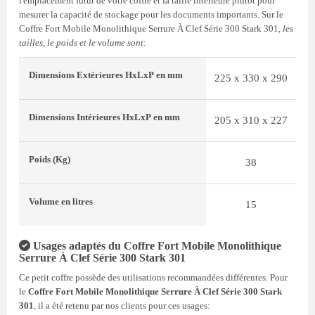
l'emplacement futur de votre coffre et la taille intérieure plutôt pour
mesurer la capacité de stockage pour les documents importants. Sur le
Coffre Fort Mobile Monolithique Serrure À Clef Série 300 Stark 301,
les
tailles, le poids et le volume sont
:
Dimensions Extérieures
HxLxP
en mm
225 x 330 x 290
Dimensions Intérieures
HxLxP
en mm
205 x 310 x 227
Poids
(Kg)
38
Volume
en litres
15
Usages adaptés du Coffre Fort Mobile Monolithique
Serrure À Clef Série 300 Stark 301
Ce petit coffre possède des utilisations recommandées différentes. Pour
le
Coffre Fort Mobile Monolithique Serrure À Clef Série 300 Stark
301
, il a été retenu par nos clients pour ces usages: