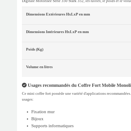
Digitale Motorisée Série 350 Stark 352,
les tailles, le poids et le vol
Dimensions Extérieures
HxLxP
en mm
Dimensions Intérieures
HxLxP
en mm
Poids
(Kg)
Volume
en litres
Usages recommandés du Coffre Fort Mobile Monolith
Ce mini coffre fort possède une variété d'applications recommandées
usages:
Fixation mur
Bijoux
Supports informatiques