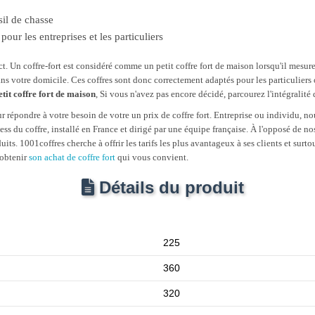
sil de chasse
our les entreprises et les particuliers
ct. Un coffre-fort est considéré comme un petit coffre fort de maison lorsqu'il me
dans votre domicile. Ces coffres sont donc correctement adaptés pour les particulier
etit coffre fort de maison
, Si vous n'avez pas encore décidé, parcourez l'intégralité 
répondre à votre besoin de votre un prix de coffre fort. Entreprise ou individu, no
ess du coffre, installé en France et dirigé par une équipe française. À l'opposé de n
 1001coffres cherche à offrir les tarifs les plus avantageux à ses clients et surtou
 obtenir
son achat de coffre fort
qui vous convient.
Détails du produit
225
360
320