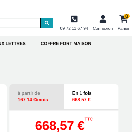
0
09 72 11 67 94
Connexion
Panier
UX LETTRES
COFFRE FORT MAISON
à partir de
En 1 fois
167.14 €/mois
668,57 €
TTC
668,57 €