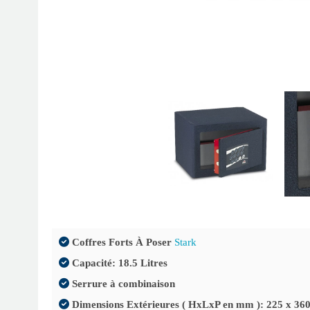
Stark 356
Stark 354
Sta
Coffres Forts À Poser
Stark
Capacité: 18.5 Litres
Serrure à combinaison
Dimensions Extérieures ( HxLxP en mm ): 225 x 360