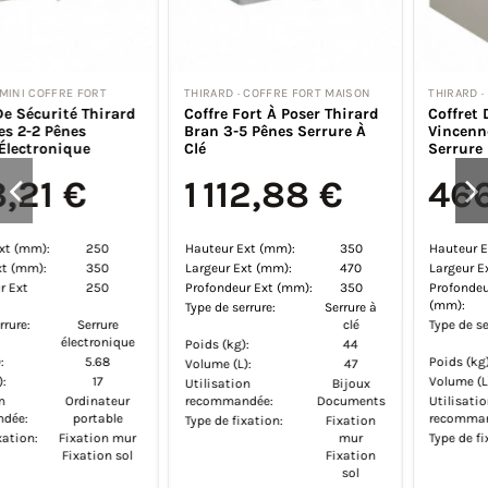
THIRARD · COFFRE FORT MAISON
THIRARD · COFFRE FORT MAISON
Coffre Fort À Poser Thirard
Coffret De Sécurité Thirard
Bran 3-5 Pênes Serrure À
Vincennes 3-2 Pênes
Clé
Serrure Électronique
1 112,88 €
466,04 €
Hauteur Ext (mm):
350
Hauteur Ext (mm):
500
Largeur Ext (mm):
470
Largeur Ext (mm):
360
Profondeur Ext (mm):
350
Profondeur Ext
330
(mm):
Type de serrure:
Serrure à
clé
Type de serrure:
Serrure
électronique
Poids (kg):
44
Poids (kg):
18
Volume (L):
47
Volume (L):
53
Utilisation
Bijoux
recommandée:
Documents
Utilisation
Ordinateur
recommandée:
portable
Type de fixation:
Fixation
mur
Type de fixation:
Fixation mur
Fixation
Fixation sol
sol