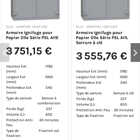
OLLE · ARMOIRE IGNIFUGE
OLLE · ARMOIRE IGNIFUGE
Armoire Ignifuge pour
Armoire Ignifuge pour
Papier Olle Série PSL AI1E
Papier Olle Série PSL AI1L
Serrure à clé
3 751,15 €
3 555,76 €
Hauteur Ext
1785
(mm):
Hauteur Ext (mm):
1785
Largeur Ext
1000
Largeur Ext (mm):
1000
(mm):
Profondeur Ext
540
Profondeur Ext
540
(mm):
(mm):
Type de serrure:
Serrure à clé
Type de serrure:
Serrure à
Poids (kg):
257
combinaison
Volume (L):
650
Poids (kg):
257
Protection Anti-Feu:
30 minutes
Volume (L):
650
Type de fixation:
Fixation sol
Protection Anti-
30 minutes
Feu:
Type de
Fixation sol
fixation: