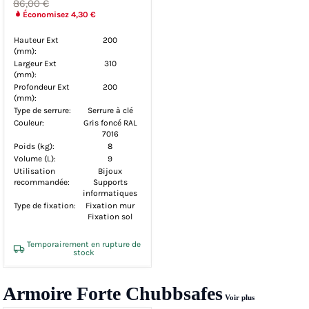
86,00 €
Économisez 4,30 €
Hauteur Ext
200
(mm):
Largeur Ext
310
(mm):
Profondeur Ext
200
(mm):
Type de serrure:
Serrure à clé
Couleur:
Gris foncé RAL
7016
Poids (kg):
8
Volume (L):
9
Utilisation
Bijoux
recommandée:
Supports
informatiques
Type de fixation:
Fixation mur
Fixation sol
Temporairement en rupture de
stock
Armoire Forte Chubbsafes
Voir plus