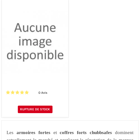
0 Avis
RUPTURE DE STOCK
Les
armoires fortes
et
coffres forts chubbsafes
dominent