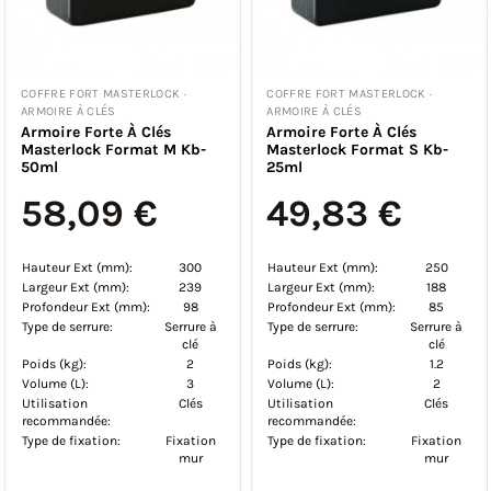
COFFRE FORT MASTERLOCK ·
COFFRE FORT MASTERLOCK ·
ARMOIRE À CLÉS
ARMOIRE À CLÉS
Armoire Forte À Clés
Armoire Forte À Clés
Masterlock Format M Kb-
Masterlock Format S Kb-
50ml
25ml
58,09 €
49,83 €
Hauteur Ext (mm):
300
Hauteur Ext (mm):
250
Largeur Ext (mm):
239
Largeur Ext (mm):
188
Profondeur Ext (mm):
98
Profondeur Ext (mm):
85
Type de serrure:
Serrure à
Type de serrure:
Serrure à
clé
clé
Poids (kg):
2
Poids (kg):
1.2
Volume (L):
3
Volume (L):
2
Utilisation
Clés
Utilisation
Clés
recommandée:
recommandée:
Type de fixation:
Fixation
Type de fixation:
Fixation
mur
mur