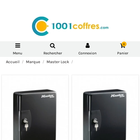
0
Menu
Rechercher
Connexion
Panier
Accueil
Marque
Master Lock