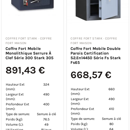
COFFRE FORT STARK · COFFRE
COFFRE FORT STARK · COFFRE
FORT MAISON
FORT MAISON
Coffre Fort Mobile
Coffre Fort Mobile Double
Monolithique Serrure À
Parois Certification
Clef Série 300 Stark 305
S2.En14450 Série Fs Stark
Fs65
891,43 €
668,57 €
Hauteur Ext
324
(mm):
Hauteur Ext
660
(mm):
Largeur Ext
490
(mm):
Largeur Ext
490
(mm):
Profondeur Ext
400
(mm):
Profondeur Ext
410
(mm):
Type de serrure:
Serrure à clé
Type de serrure:
Serrure à clé
Poids (kg):
76.5
Poids (kg):
80
Volume (L):
49
Volume (L):
64
Utilisation
Bijoux