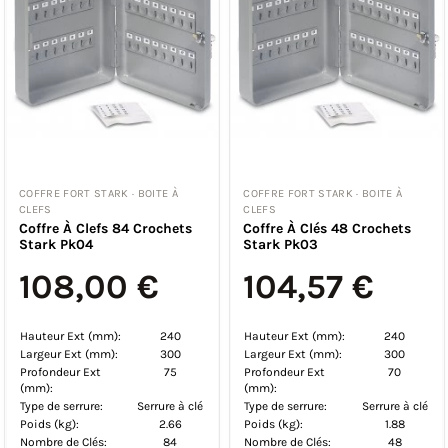
COFFRE FORT STARK · BOITE À
COFFRE FORT STARK · BOITE À
CLEFS
CLEFS
Coffre À Clefs 84 Crochets
Coffre À Clés 48 Crochets
Stark Pk04
Stark Pk03
108,00 €
104,57 €
Hauteur Ext (mm):
240
Hauteur Ext (mm):
240
Largeur Ext (mm):
300
Largeur Ext (mm):
300
Profondeur Ext
75
Profondeur Ext
70
(mm):
(mm):
Type de serrure:
Serrure à clé
Type de serrure:
Serrure à clé
Poids (kg):
2.66
Poids (kg):
1.88
Nombre de Clés:
84
Nombre de Clés:
48