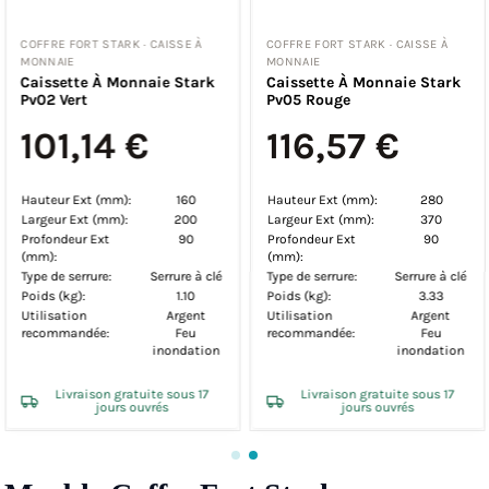
COFFRE FORT STARK · CAISSE À
COFFRE FORT STARK · CAISSE À
MONNAIE
MONNAIE
Caissette À Monnaie Stark
Caissette À Monnaie Stark
Pv02 Vert
Pv05 Rouge
101,14 €
116,57 €
Hauteur Ext (mm):
160
Hauteur Ext (mm):
280
Largeur Ext (mm):
200
Largeur Ext (mm):
370
Profondeur Ext
90
Profondeur Ext
90
(mm):
(mm):
Type de serrure:
Serrure à clé
Type de serrure:
Serrure à clé
Poids (kg):
1.10
Poids (kg):
3.33
Utilisation
Argent
Utilisation
Argent
recommandée:
Feu
recommandée:
Feu
inondation
inondation
Livraison gratuite sous 17
Livraison gratuite sous 17
jours ouvrés
jours ouvrés