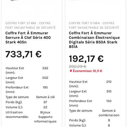
COFFRE FORT STARK · COFFRE
COFFRE FORT STARK · COFFRE
FORT ENCASTRABLE DE SÉCURITÉ
FORT ENCASTRABLE DE SÉCURITÉ
Coffre Fort À Emmurer
Coffre Fort À Emmurer
Serrure À Clef Série 400
Combinaison Électronique
Stark 405n
Digitale Série 850A Stark
851A
733,71 €
192,17 €
202,29 €
Hauteur Ext
332
Économisez 10,11 €
(mm):
Largeur Ext
502
Hauteur Ext
210
(mm):
(mm):
Profondeur Ext
195
Largeur Ext
310
(mm):
(mm):
Type de serrure:
Serrure à clé
Profondeur Ext
150
Poids (kg):
37
(mm):
Volume (L):
22
Type de serrure:
Serrure à
Utilisation
Bijoux
combinaison
recommandée:
Supports
Poids (kg):
9
informatiques
Volume (L):
6