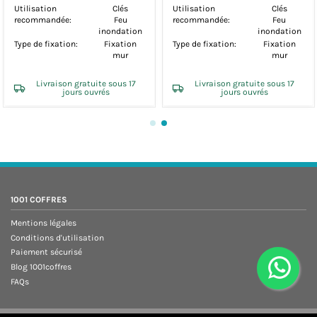
Utilisation
Clés
Utilisation
Clés
recommandée:
Feu
recommandée:
Feu
inondation
inondation
Type de fixation:
Fixation
Type de fixation:
Fixation
mur
mur
Livraison gratuite sous 17
Livraison gratuite sous 17
jours ouvrés
jours ouvrés
1001 COFFRES
Mentions légales
Conditions d'utilisation
Paiement sécurisé
Blog 1001coffres
FAQs