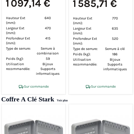
1 097,14 €
1 585,71 €
Hauteur Ext
640
Hauteur Ext
770
(mm):
(mm):
Largeur Ext
470
Largeur Ext
635
(mm):
(mm):
Profondeur Ext
415
Profondeur Ext
520
(mm):
(mm):
Type de serrure:
Serrure à
Type de serrure:
Serrure à clé
combinaison
Poids (kg):
186
Poids (kg):
59
Utilisation
Bijoux
Utilisation
Bijoux
recommandée:
Supports
recommandée:
Supports
informatiques
informatiques
Sur commande
Sur commande
Coffre A Clé Stark
Voir plus