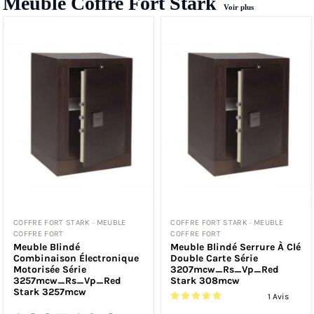
Meuble Coffre Fort Stark
Voir plus
COFFRE FORT STARK · MEUBLE
COFFRE FORT STARK · MEUBLE
COFFRE FORT
COFFRE FORT
Meuble Blindé
Meuble Blindé Serrure À Clé
Combinaison Électronique
Double Carte Série
Motorisée Série
3207mcw_Rs_Vp_Red
3257mcw_Rs_Vp_Red
Stark 308mcw
Stark 3257mcw
1 Avis