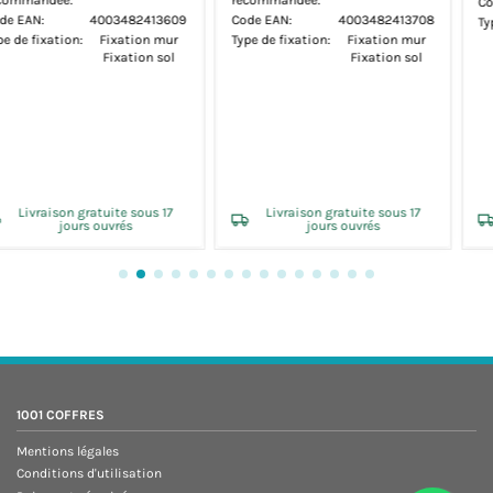
recommandée:
Code EAN:
400348241340
9
Code EAN:
4003482413708
Type de fixation:
Fixation mur
Type de fixation:
Fixation mur
Fixation sol
Fixation sol
Livraison gratuite sous 17
Livraison gratuite sous 17
jours ouvrés
jours ouvrés
1001 COFFRES
Mentions légales
Conditions d'utilisation