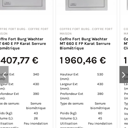
T
COFFRE FORT BURG · COFFRE FORT
COFFRE FORT BURG · COFFRE FOR
MAISON
MAISON
Coffre Fort Burg Wachter
Coffre Fort Burg Wachter
MT 660 E FP Karat Serrure
MT 640 K Karat Serrure À
Biométrique
Clé
1 960,46 €
1 124,40 €
Hauteur Ext
530
Hauteur Ext
340
(mm):
(mm):
Largeur Ext
430
Largeur Ext
430
(mm):
(mm):
Profondeur Ext
390
Profondeur Ext
390
(mm):
(mm):
Type de serrure:
Serrure
Type de serrure:
Serrure à clé
biométrique
Poids (kg):
43
Poids (kg):
60
Volume (L):
26
Volume (L):
45
Utilisation
Feu inondatio
Utilisation
Feu inondation
recommandée: