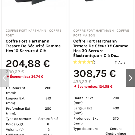
COFFRE FORT HARTMANN · COFFRE
COFFRE FORT HARTMANN · COFFRE
FORT MAISON
FORT MAISON
Coffre Fort Hartmann
Coffre Fort Hartmann
Tresore De Sécurité Gamme
Tresore De Sécurité Gamme
Hes 30 Serrure
Hes15 Serrure Électronique
Électronique + Clé De...
+ Clé De Secours
11 Avis
9 Avis
308,75 €
227,05 €
433,33 €
318,67 €
Économisez 124,58 €
Économisez 91,62 €
Hauteur Ext
280
Hauteur Ext
250
(mm):
(mm):
Largeur Ext
430
Largeur Ext
350
(mm):
(mm):
Profondeur Ext
370
Profondeur Ext
270
(mm):
(mm):
Type de serrure:
Serrure
Type de serrure:
Serrure
électronique
électronique