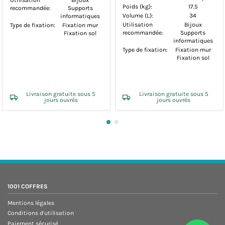
Poids (kg):
17.5
Poids (kg):
9.2
Volume (L):
34
Volume (L):
18
Utilisation
Bijoux
Utilisation
Bijoux
recommandée:
Supports
recommandée:
Supports
informatiques
informatiques
Type de fixation:
Fixation mur
Type de fixation:
Fixation mur
Fixation sol
Fixation sol
Livraison gratuite sous 5
Livraison gratuite sous 5
jours ouvrés
jours ouvrés
1001 COFFRES
Mentions légales
Conditions d'utilisation
Paiement sécurisé