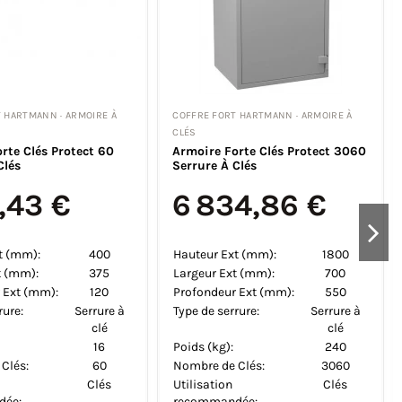
T HARTMANN · ARMOIRE À
COFFRE FORT HARTMANN · ARMOIRE À
CLÉS
orte Clés Protect 1980
Armoire Forte Clés Protect 10
Clés
Serrure À Clés
6,05 €
811,71 €
5 990,08 €
ez 584,03 €
Hauteur Ext (mm):
300
Largeur Ext (mm):
375
xt (mm):
1100
Profondeur Ext (mm):
105
t (mm):
700
Type de serrure:
Serrure à
r Ext (mm):
550
clé
rure:
Serrure à
Poids (kg):
12
clé
Nombre de Clés:
10
155
Utilisation
Clés
 Clés:
1980
recommandée: