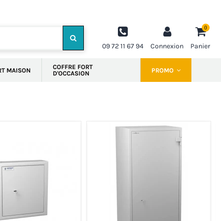
0
09 72 11 67 94
Connexion
Panier
COFFRE FORT
RT MAISON
PROMO
D'OCCASION