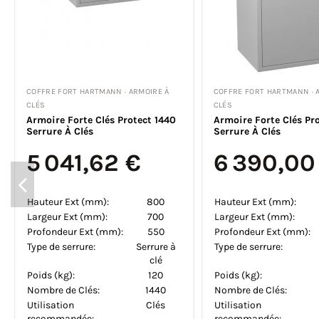
COFFRE FORT HARTMANN · ARMOIRE À
COFFRE FORT HARTMANN · 
CLÉS
CLÉS
Armoire Forte Clés Protect 30
Armoire Forte Clés Pr
Serrure À Clés
Serrure À Clés
925,71 €
4 944,00
Hauteur Ext (mm):
400
Hauteur Ext (mm):
Largeur Ext (mm):
375
Largeur Ext (mm):
Profondeur Ext (mm):
105
Profondeur Ext (mm):
Type de serrure:
Serrure à
Type de serrure:
clé
Poids (kg):
15
Poids (kg):
Nombre de Clés:
30
Nombre de Clés:
Utilisation
Clés
Utilisation
recommandée:
recommandée: