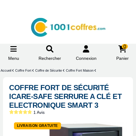
0
Menu
Rechercher
Connexion
Panier
Accueil
Coffre Fort
Coffre de Sécurite
Coffre Fort Maison
COFFRE FORT DE SÉCURITÉ
ICARE-SAFE SERRURE A CLÉ ET
ELECTRONIQUE SMART 3
1 Avis
-5%
LIVRAISON GRATUITE