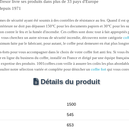
 Tresor livre ses produits dans plus de 33 pays d'Europe
 depuis 1971
mes de sécurité ayant été soumis à des contrôles de résistance au feu. Quand il est 
ntérieure ne doit pas dépasser 150°C pour les documents papiers et 30°C pour les sup
n contre le feu et la fumée d'incendie. Ces coffres sont donc tout à fait appropriés
i vous cherchez un autre niveau de sécurité incendie, découvrez notre catégorie
cof
imum faite par le fabricant, pour autant, le coffre peut demeurer en état plus longt
-forts pour vous accompagner dans le choix de votre coffre fort anti feu. Si vous êt
ur en ligne du business du coffre, installé en France et dirigé par une équipe françai
e expertise des produits. 1001coffres.com veille à assurer les coûts les plus abordable
sulter notre sélection variée et complète pour dénicher un
coffre fort
qui vous conv
Détails du produit
1500
545
653