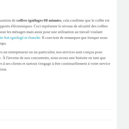
question de
coffres ignifuges 60 minutes
, cela confirme que le coffre est
ports éléctroniques. Ceci représente le niveau de sécurité des coffres
 pour les ménages mais aussi pour une utilisation au travail voulant
fre fort ignifugé et étanche
. Il convient de remarquer que lorsque nous
emps.
es un entrepreneur ou un particulier, nos services sont conçus pour
se. À l'inverse de nos concurrents, nous avons une histoire en tant que
s à ses clients et surtout s'engage à être continuellement à votre service
ient.