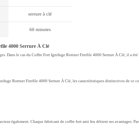
serrure à clé
60 minutes
file 4000 Serrure À Clé
. Dans le cas du Coffre Fort Ignifuge Rottner Firefile 4000 Serrure À Clé, il a été c
nifuge Rottner Firefile 4000 Serrure À Clé, les caractéristiques distinctives de ce c
tructeur également. Chaque fabricant de coffre fort anti feu détient ses avantages. 