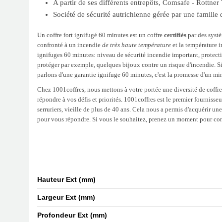
A partir de ses différents entrepôts, Comsafe - Rottner
Société de sécurité autrichienne gérée par une famille
Un coffre fort ignifugé 60 minutes est un coffre
certifiés
par des systè
confronté à un incendie
de très haute température
et la température i
ignifuges 60 minutes: niveau de sécurité incendie important, protectio
protéger par exemple, quelques bijoux contre un risque d'incendie. S
parlons d'une garantie ignifuge 60 minutes, c'est la promesse d'un min
Chez 1001coffres, nous mettons à votre portée une diversité de coffres
répondre à vos défis et priorités. 1001coffres est le premier fournisse
serruriers, vieille de plus de 40 ans. Cela nous a permis d'acquérir un
pour vous répondre. Si vous le souhaitez, prenez un moment pour con
Hauteur Ext (mm)
Largeur Ext (mm)
Profondeur Ext (mm)