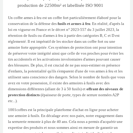
production de 22500m² et labellisée ISO 9001
Un coffre armes à feu est un coffre fort particulièrement élaboré pour la
conservation de la défense des
fusils et armes à feu
. En réalité, d'après la
loi en vigueur en France et le décret n° 2023-557 du 3 juillet 2023, la
rétention de fusils ou d'armes à feu à partir des catégories B, C et D est
réglementé. Il est impératif de les stocker dans un coffre fort ou une
armoire forte appropriée. Ces systèmes de protection ont pour intention
de préserver votre intégrité ainsi que celle de vos proches pour éviter les
tirs accidentels et les activations involontaires d'armes pouvant causer
des blessures. De plus, il est crucial de ne pas sous-estimer en présence
d'enfants, la potentialité qu'ils s'emparent d'une de vos armes à feu et les
utilisent sans conscience des dangers. Selon le nombre de fusils que vous
avez en votre possession, il existe des armoires à fusils avec des
dimensions différentes (allant de 3 à 50 fusils) et
offrant des niveaux de
protection distincts
(épaisseur de porte, types de serrure normées A2P
etc...).
1001coffres est la principale plateforme d'achat en ligne pour acheter
une armoire à fusils. En décalage avec nos pairs, notre engagement dans
la serrurerie remonte à plus de 40 ans. Cela nous a permis d'acquérir une
expertise des produits et nous sommes ainsi en mesure de garantir un