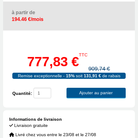
à partir de
194.46 €/mois
TTC
777,83 €
909,74 €
Remise exceptionnelle -
15%
soit
131,91 €
de rabais
Ajouter au panier
Quantité:
Informations de livraison
Livraison gratuite
Livré chez vous entre le 23/08 et le 27/08