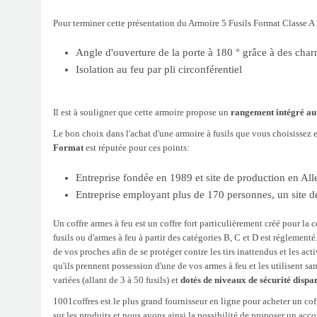
Pour terminer cette présentation du Armoire 5 Fusils Format Classe A 
Angle d'ouverture de la porte à 180 ° grâce à des charn
Isolation au feu par pli circonférentiel
Il est à souligner que cette armoire propose un
rangement intégré au 
Le bon choix dans l'achat d'une armoire à fusils que vous choisissez
Format
est réputée pour ces points:
Entreprise fondée en 1989 et site de production en All
Entreprise employant plus de 170 personnes, un site 
Un coffre armes à feu est un coffre fort particulièrement créé pour la
fusils ou d'armes à feu à partir des catégories B, C et D est réglementé
de vos proches afin de se protéger contre les tirs inattendus et les ac
qu'ils prennent possession d'une de vos armes à feu et les utilisent 
variées (allant de 3 à 50 fusils) et
dotés de niveaux de sécurité dispa
1001coffres est le plus grand fournisseur en ligne pour acheter un coff
sur les produits et nous avons ainsi la possibilité de proposer un acc