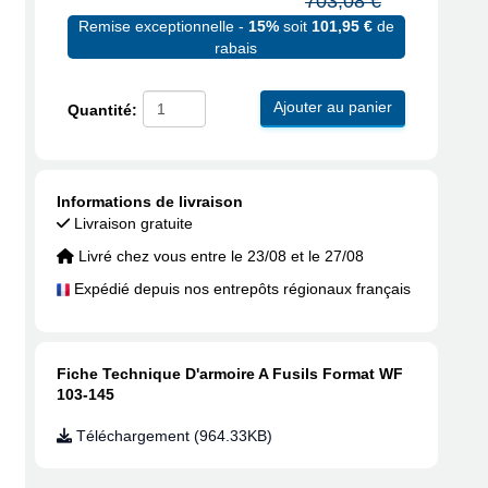
703,08 €
Remise exceptionnelle -
15%
soit
101,95 €
de
rabais
Ajouter au panier
Quantité:
Informations de livraison
Livraison gratuite
Livré chez vous entre le 23/08 et le 27/08
Expédié depuis nos entrepôts régionaux français
Fiche Technique D'armoire A Fusils Format WF
103-145
Téléchargement (964.33KB)