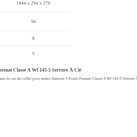
1444 x 294 x 270
56
A
5
ormat Classe A Wf 145-5 Serrure À Clé
Dans le cas du coffre pour armes Armoire 5 Fusils Format Classe A Wf 145-5 Serrure 