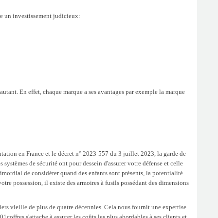
re un investissement judicieux:
t autant. En effet, chaque marque a ses avantages par exemple la marque
tation en France et le décret n° 2023-557 du 3 juillet 2023, la garde de
es systèmes de sécurité ont pour dessein d'assurer votre défense et celle
primordial de considérer quand des enfants sont présents, la potentialité
otre possession, il existe des armoires à fusils possédant des dimensions
riers vieille de plus de quatre décennies. Cela nous fournit une expertise
offres s'attache à assurer les coûts les plus abordables à ses clients et