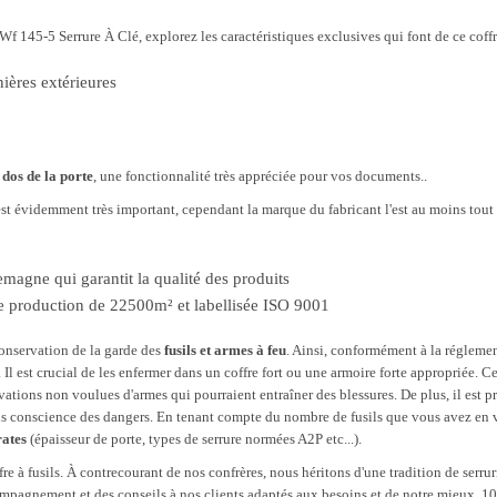
Wf 145-5 Serrure À Clé, explorez les caractéristiques exclusives qui font de ce coff
ières extérieures
dos de la porte
, une fonctionnalité très appréciée pour vos documents..
 est évidemment très important, cependant la marque du fabricant l'est au moins tou
emagne qui garantit la qualité des produits
de production de 22500m² et labellisée ISO 9001
 conservation de la garde des
fusils et armes à feu
. Ainsi, conformément à la réglemen
. Il est crucial de les enfermer dans un coffre fort ou une armoire forte appropriée. C
tivations non voulues d'armes qui pourraient entraîner des blessures. De plus, il est 
sans conscience des dangers. En tenant compte du nombre de fusils que vous avez en v
rates
(épaisseur de porte, types de serrure normées A2P etc...).
re à fusils. À contrecourant de nos confrères, nous héritons d'une tradition de serru
ompagnement et des conseils à nos clients adaptés aux besoins et de notre mieux. 1001c