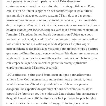
vous permet de vous sentir parfaitement à l'aise dans votre
environnement et améliore le confort de votre vie quotidienne.. Pour
cela, et afin de limiter l'approche à ces documents pour les ouvriers,
personnels de ménage ou autres passants à l'abri de tout danger qui
menacent vos documents ou tout autre objet de valeur, il est préférable
de vous équiper d'un coffre sécurisé..
Au moment où vous décidez de vous
équiper d'un coffret sécurisé
, songez avant tout à votre future emploi de
l'armoire, à l'ampleur du nombre de documents ou d'objets que vous
voulez mettre à l'abri, à l'endroit où vous comptez installer votre coffre-
fort, et bien entendu, à votre capacité de dépenses. De plus, aspect
majeur, échangez des idées avec vos amis pour prévoir le type de serrure
que vous préférez. En ce qui concerne les variétés de serrure, nous avons
tendance à préconiser les verrouillages électroniques pour le travail, car
cela empêche la perte de la clef, en particulier lorsque plusieurs
employés ont accès à l'armoire sécurisée.
1001coffres est le plus grand fournisseur en ligne pour acheter une
armoire forte. Contrairement aux autres dans notre profession, notre
passé de serruriers s'étend sur plus de 40 ans. Cela nous a permis
d'acquérir une expertise des produits et nous bénéficions ainsi de la
capacité de fournir un soutien et des avis à nos clients faits sur mesure et
de qualité supérieure. 1001coffres s'attache à proposer les prix les plus
compétitifs à ses clients et surtout s'engage à être toujours prêt à