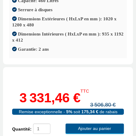
Capacité: 460 Litres
Serrure à disques
Dimensions Extérieures ( HxLxP en mm ): 1020 x
1200 x 480
Dimensions Intérieures ( HxLxP en mm ): 935 x 1192
x 412
Garantie: 2 ans
TTC
3 331,46 €
3 506,80 €
Remise exceptionnelle -
5%
soit
175,34 €
de rabais
Ajouter au panier
Quantité: