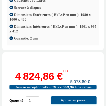
Capacité: 780 Litres
Serrure à disques
Dimensions Extérieures ( HxLxP en mm ): 1980 x
1000 x 480
Dimensions Intérieures ( HxLxP en mm ): 1901 x 995
x 412
Garantie: 2 ans
TTC
4 824,86 €
5 078,80 €
Remise exceptionnelle -
5%
soit
253,94 €
de rabais
Ajouter au panier
Quantité: