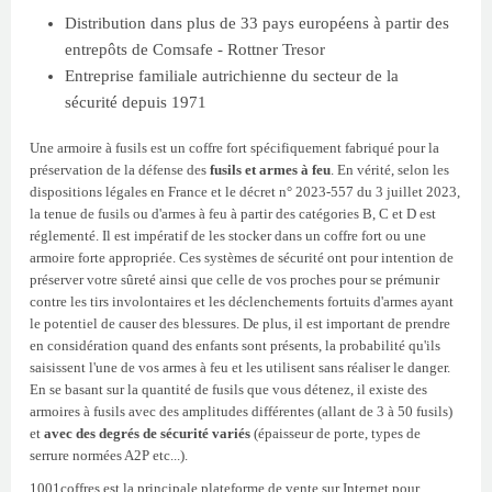
Distribution dans plus de 33 pays européens à partir des
entrepôts de Comsafe - Rottner Tresor
Entreprise familiale autrichienne du secteur de la
sécurité depuis 1971
Une armoire à fusils est un coffre fort spécifiquement fabriqué pour la
préservation de la défense des
fusils et armes à feu
. En vérité, selon les
dispositions légales en France et le décret n° 2023-557 du 3 juillet 2023,
la tenue de fusils ou d'armes à feu à partir des catégories B, C et D est
réglementé. Il est impératif de les stocker dans un coffre fort ou une
armoire forte appropriée. Ces systèmes de sécurité ont pour intention de
préserver votre sûreté ainsi que celle de vos proches pour se prémunir
contre les tirs involontaires et les déclenchements fortuits d'armes ayant
le potentiel de causer des blessures. De plus, il est important de prendre
en considération quand des enfants sont présents, la probabilité qu'ils
saisissent l'une de vos armes à feu et les utilisent sans réaliser le danger.
En se basant sur la quantité de fusils que vous détenez, il existe des
armoires à fusils avec des amplitudes différentes (allant de 3 à 50 fusils)
et
avec des degrés de sécurité variés
(épaisseur de porte, types de
serrure normées A2P etc...).
1001coffres est la principale plateforme de vente sur Internet pour