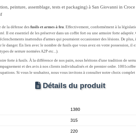
tion, peinture, assemblage, tests et packaging) à San Giovanni in Croce (
if
de de la défense des
fusils et armes à feu
. Effectivement, conformément à la législati
nté. Il est essentiel de les préserver dans un coffre fort ou une armoire forte adapté
 déclenchements inattendus d'armes qui pourraient occasionner des lésions. De plus, i
oir le danger. En lien avec le nombre de fusils que vous avez en votre possession, il
types de serrure normées A2P etc...).
ire forte à fusils. À la différence de nos pairs, nous héritons d'une tradition de serr
mpagnement et des avis à nos clients individualisés et de premier ordre. 1001coffres 
ccupations. Si vous le souhaitez, nous vous invitons à consulter notre choix comple
Détails du produit
1380
315
220