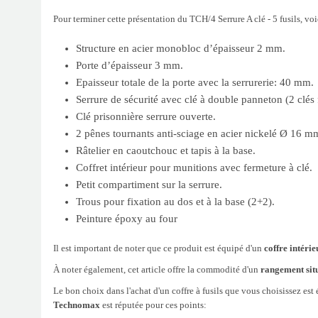
Pour terminer cette présentation du TCH/4 Serrure A clé - 5 fusils, voic
Structure en acier monobloc d’épaisseur 2 mm.
Porte d’épaisseur 3 mm.
Epaisseur totale de la porte avec la serrurerie: 40 mm.
Serrure de sécurité avec clé à double panneton (2 clés 
Clé prisonnière serrure ouverte.
2 pênes tournants anti-sciage en acier nickelé Ø 16 m
Râtelier en caoutchouc et tapis à la base.
Coffret intérieur pour munitions avec fermeture à clé.
Petit compartiment sur la serrure.
Trous pour fixation au dos et à la base (2+2).
Peinture époxy au four
Il est important de noter que ce produit est équipé d'un
coffre intérie
À noter également, cet article offre la commodité d'un
rangement situ
Le bon choix dans l'achat d'un coffre à fusils que vous choisissez es
Technomax
est réputée pour ces points: