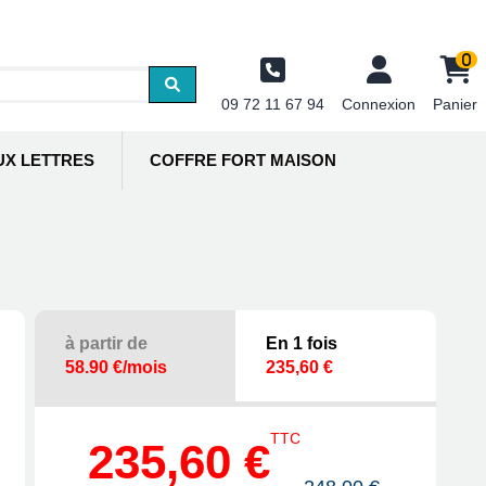
0
09 72 11 67 94
Connexion
Panier
UX LETTRES
COFFRE FORT MAISON
à partir de
En 1 fois
58.90 €/mois
235,60 €
TTC
235,60 €