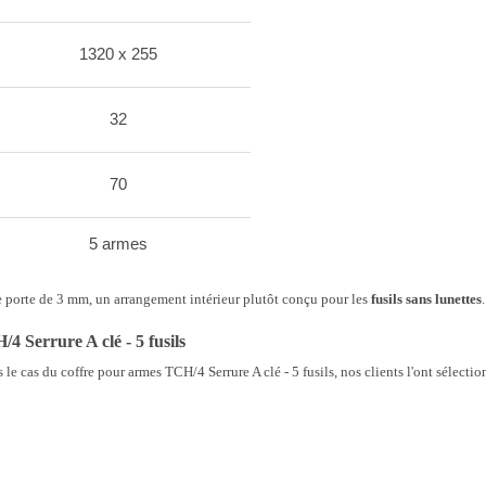
1320 x 255
32
70
5 armes
de porte de 3 mm, un arrangement intérieur plutôt conçu pour les
fusils sans lunettes
.
4 Serrure A clé - 5 fusils
e cas du coffre pour armes TCH/4 Serrure A clé - 5 fusils, nos clients l'ont sélecti