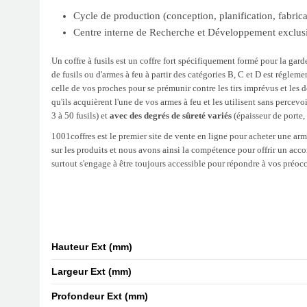
Cycle de production (conception, planification, fabrica
Centre interne de Recherche et Développement exclus
Un coffre à fusils est un coffre fort spécifiquement formé pour la gar
de fusils ou d'armes à feu à partir des catégories B, C et D est régleme
celle de vos proches pour se prémunir contre les tirs imprévus et les
qu'ils acquièrent l'une de vos armes à feu et les utilisent sans percev
3 à 50 fusils) et
avec des degrés de sûreté variés
(épaisseur de porte, 
1001coffres est le premier site de vente en ligne pour acheter une armo
sur les produits et nous avons ainsi la compétence pour offrir un acco
surtout s'engage à être toujours accessible pour répondre à vos préo
Hauteur Ext (mm)
Largeur Ext (mm)
Profondeur Ext (mm)