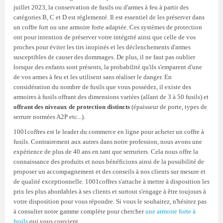
juillet 2023, la conservation de fusils ou d'armes à feu à partir des
catégories B, C et D est réglementé. Il est essentiel de les préserver dans
un coffre fort ou une armoire forte adaptée. Ces systèmes de protection
ont pour intention de préserver votre intégrité ainsi que celle de vos
proches pour éviter les tirs inopinés et les déclenchements d'armes
susceptibles de causer des dommages. De plus, il ne faut pas oublier
lorsque des enfants sont présents, la probabilité qu'ils s'emparent d'une
de vos armes à feu et les utilisent sans réaliser le danger. En
considération du nombre de fusils que vous possédez, il existe des
armoires à fusils offrant des dimensions variées (allant de 3 à 50 fusils) et
offrant des niveaux de protection distincts
(épaisseur de porte, types de
serrure normées A2P etc...).
1001coffres est le leader du commerce en ligne pour acheter un coffre à
fusils. Contrairement aux autres dans notre profession, nous avons une
expérience de plus de 40 ans en tant que serruriers. Cela nous offre la
connaissance des produits et nous bénéficions ainsi de la possibilité de
proposer un accompagnement et des conseils à nos clients sur mesure et
de qualité exceptionnelle. 1001coffres s'attache à mettre à disposition les
prix les plus abordables à ses clients et surtout s'engage à être toujours à
votre disposition pour vous répondre. Si vous le souhaitez, n'hésitez pas
à consulter notre gamme complète pour chercher
une armoire forte à
fusils
qui vous convient.