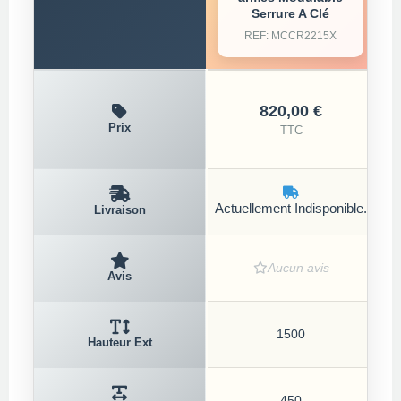
Serrure A Clé
REF: MCCR2215X
820,00 €
Prix
TTC
Re
Actuellement Indisponible.
Livraison
Aucun avis
Avis
1500
Hauteur Ext
450