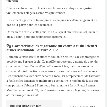
intérieur
.
Adaptez votre armoire à fusils à vos besoins spécifiques en
ajustant
facilement les étagères
selon vos préférences..
Un élément également très apprécié est la présence d'un
rangement au
dos de la porte
pour les documents.
De manière flexible, cette armoire à fusils peut être fixée au sol, au mur,
ou aux deux, pour une sécurisation maximale..
Caractéristiques et garantie du coffre à fusils Rietti 9
armes Modulable Serrure A Clé
L'armoire à fusils Rietti 9 armes Modulable Serrure A Clé est protégée et
possède une
Serrure à clé
. Ce modèle propose une garantie de
1 an
du
constructeur. Pour l'achat d'un coffre armes à feu, il est important de
chercher des informations sur
ses dimensions intérieures et extérieures
.
Les dimensions extérieures servent à localiser l'emplacement de l'armoire
à fusils et les dimensions intérieures à connaître le nombre de fusils qui
sera possible d'abriter à l'intérieur. Sur l'armoire à fusils Rietti 9 armes
Modulable Serrure A Clé, les
dimensions extérieures, le poids, le nombre
d'armes rangeables sont
:
Dim Ext
HxLxP
en mm
1500 x 450 x 400